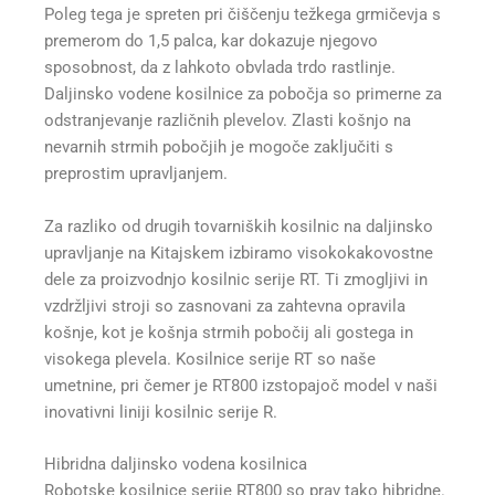
Poleg tega je spreten pri čiščenju težkega grmičevja s
premerom do 1,5 palca, kar dokazuje njegovo
sposobnost, da z lahkoto obvlada trdo rastlinje.
Daljinsko vodene kosilnice za pobočja so primerne za
odstranjevanje različnih plevelov. Zlasti košnjo na
nevarnih strmih pobočjih je mogoče zaključiti s
preprostim upravljanjem.
Za razliko od drugih tovarniških kosilnic na daljinsko
upravljanje na Kitajskem izbiramo visokokakovostne
dele za proizvodnjo kosilnic serije RT. Ti zmogljivi in
vzdržljivi stroji so zasnovani za zahtevna opravila
košnje, kot je košnja strmih pobočij ali gostega in
visokega plevela. Kosilnice serije RT so naše
umetnine, pri čemer je RT800 izstopajoč model v naši
inovativni liniji kosilnic serije R.
Hibridna daljinsko vodena kosilnica
Robotske kosilnice serije RT800 so prav tako hibridne.