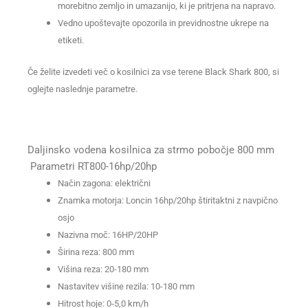
morebitno zemljo in umazanijo, ki je pritrjena na napravo.
Vedno upoštevajte opozorila in previdnostne ukrepe na
etiketi.
Če želite izvedeti več o kosilnici za vse terene Black Shark 800, si
oglejte naslednje parametre.
Daljinsko vodena kosilnica za strmo pobočje 800 mm
Parametri RT800-16hp/20hp
Način zagona: električni
Znamka motorja: Loncin 16hp/20hp štiritaktni z navpično
osjo
Nazivna moč: 16HP/20HP
Širina reza: 800 mm
Višina reza: 20-180 mm
Nastavitev višine rezila: 10-180 mm
Hitrost hoje: 0-5,0 km/h