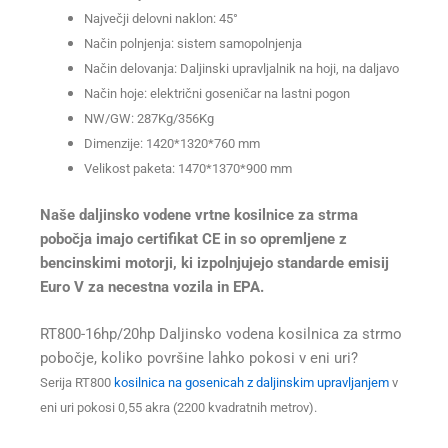
Največji delovni naklon: 45°
Način polnjenja: sistem samopolnjenja
Način delovanja: Daljinski upravljalnik na hoji, na daljavo
Način hoje: električni goseničar na lastni pogon
NW/GW: 287Kg/356Kg
Dimenzije: 1420*1320*760 mm
Velikost paketa: 1470*1370*900 mm
Naše daljinsko vodene vrtne kosilnice za strma
pobočja imajo certifikat CE in so opremljene z
bencinskimi motorji, ki izpolnjujejo standarde emisij
Euro V za necestna vozila in EPA.
RT800-16hp/20hp Daljinsko vodena kosilnica za strmo
pobočje, koliko površine lahko pokosi v eni uri?
Serija RT800
kosilnica na gosenicah z daljinskim upravljanjem
v
eni uri pokosi 0,55 akra (2200 kvadratnih metrov).