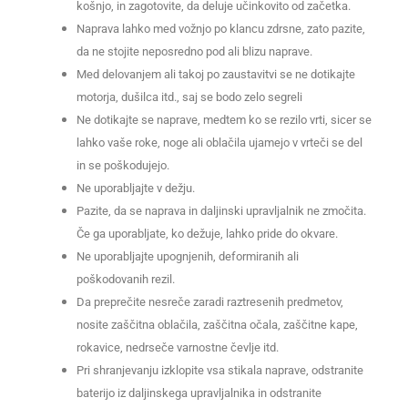
košnjo, in zagotovite, da deluje učinkovito od začetka.
Naprava lahko med vožnjo po klancu zdrsne, zato pazite,
da ne stojite neposredno pod ali blizu naprave.
Med delovanjem ali takoj po zaustavitvi se ne dotikajte
motorja, dušilca itd., saj se bodo zelo segreli
Ne dotikajte se naprave, medtem ko se rezilo vrti, sicer se
lahko vaše roke, noge ali oblačila ujamejo v vrteči se del
in se poškodujejo.
Ne uporabljajte v dežju.
Pazite, da se naprava in daljinski upravljalnik ne zmočita.
Če ga uporabljate, ko dežuje, lahko pride do okvare.
Ne uporabljajte upognjenih, deformiranih ali
poškodovanih rezil.
Da preprečite nesreče zaradi raztresenih predmetov,
nosite zaščitna oblačila, zaščitna očala, zaščitne kape,
rokavice, nedrseče varnostne čevlje itd.
Pri shranjevanju izklopite vsa stikala naprave, odstranite
baterijo iz daljinskega upravljalnika in odstranite