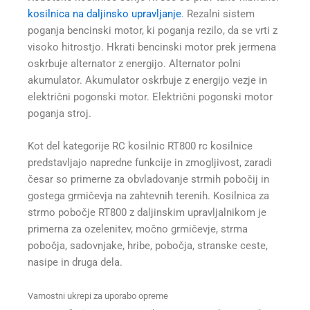
kosilnica na daljinsko upravljanje
. Rezalni sistem
poganja bencinski motor, ki poganja rezilo, da se vrti z
visoko hitrostjo. Hkrati bencinski motor prek jermena
oskrbuje alternator z energijo. Alternator polni
akumulator. Akumulator oskrbuje z energijo vezje in
električni pogonski motor. Električni pogonski motor
poganja stroj.
Kot del kategorije RC kosilnic RT800 rc kosilnice
predstavljajo napredne funkcije in zmogljivost, zaradi
česar so primerne za obvladovanje strmih pobočij in
gostega grmičevja na zahtevnih terenih. Kosilnica za
strmo pobočje RT800 z daljinskim upravljalnikom je
primerna za ozelenitev, močno grmičevje, strma
pobočja, sadovnjake, hribe, pobočja, stranske ceste,
nasipe in druga dela.
Varnostni ukrepi za uporabo opreme