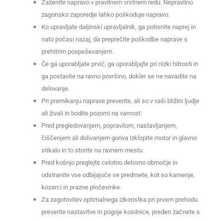
Zaženite napravo v pravilnem vrstnem redu. Nepravilno
zagonsko zaporedje lahko poškoduje napravo.
Ko upravljate daljinski upravljalnik, ga potisnite naprej in
nato počasi nazaj, da preprečite poškodbe naprave s
prehitrim pospeševanjem.
Če ga uporabljate prvič, ga uporabljajte pri nizki hitrosti in
ga postavite na ravno površino, dokler se ne navadite na
delovanje.
Pri premikanju naprave preverite, ali so v vaši bližini ljudje
ali živali in bodite pozorni na varnost.
Pred pregledovanjem, popravilom, nastavljanjem,
čiščenjem ali dolivanjem goriva izklopite motor in glavno
stikalo in to storite na ravnem mestu.
Pred košnjo preglejte celotno delovno območje in
odstranite vse odbijajoče se predmete, kot so kamenje,
kozarci in prazne pločevinke.
Za zagotovitev optimalnega izkoristka pri prvem prehodu
preverite nastavitve in pogoje kosilnice, preden začnete s