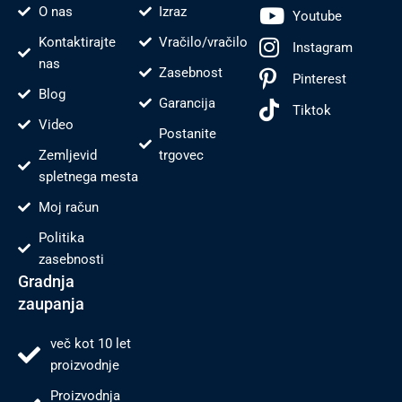
O nas
Izraz
Youtube
Kontaktirajte
Vračilo/vračilo
Instagram
nas
Zasebnost
Pinterest
Blog
Garancija
Tiktok
Video
Postanite
Zemljevid
trgovec
spletnega mesta
Moj račun
Politika
zasebnosti
Gradnja
zaupanja
več kot 10 let
proizvodnje
Proizvodnja