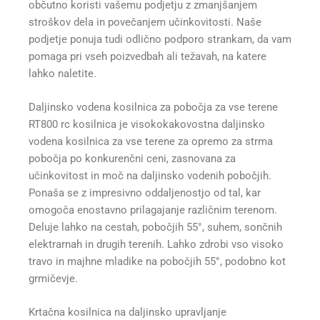
občutno koristi vašemu podjetju z zmanjšanjem
stroškov dela in povečanjem učinkovitosti. Naše
podjetje ponuja tudi odlično podporo strankam, da vam
pomaga pri vseh poizvedbah ali težavah, na katere
lahko naletite.
Daljinsko vodena kosilnica za pobočja za vse terene
RT800 rc kosilnica je visokokakovostna daljinsko
vodena kosilnica za vse terene za opremo za strma
pobočja po konkurenčni ceni, zasnovana za
učinkovitost in moč na daljinsko vodenih pobočjih.
Ponaša se z impresivno oddaljenostjo od tal, kar
omogoča enostavno prilagajanje različnim terenom.
Deluje lahko na cestah, pobočjih 55°, suhem, sončnih
elektrarnah in drugih terenih. Lahko zdrobi vso visoko
travo in majhne mladike na pobočjih 55°, podobno kot
grmičevje.
Krtačna kosilnica na daljinsko upravljanje