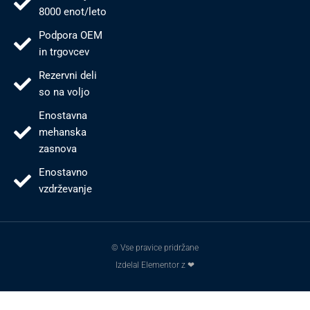
8000 enot/leto
Podpora OEM
in trgovcev
Rezervni deli
so na voljo
Enostavna
mehanska
zasnova
Enostavno
vzdrževanje
© Vse pravice pridržane
Izdelal Elementor z ❤