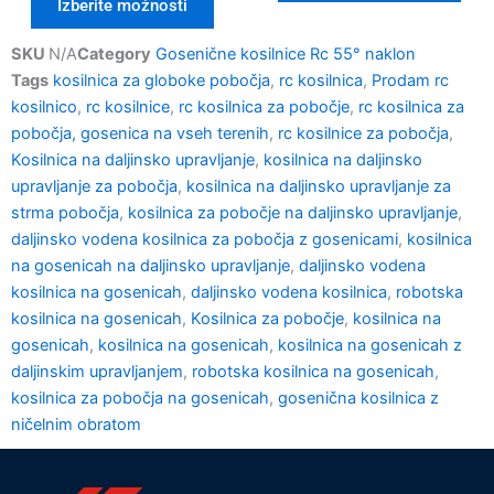
Izberite možnosti
SKU
N/A
Category
Gosenične kosilnice Rc 55° naklon
Tags
kosilnica za globoke pobočja
,
rc kosilnica
,
Prodam rc
kosilnico
,
rc kosilnice
,
rc kosilnica za pobočje
,
rc kosilnica za
pobočja, gosenica na vseh terenih
,
rc kosilnice za pobočja
,
Kosilnica na daljinsko upravljanje
,
kosilnica na daljinsko
upravljanje za pobočja
,
kosilnica na daljinsko upravljanje za
strma pobočja
,
kosilnica za pobočje na daljinsko upravljanje
,
daljinsko vodena kosilnica za pobočja z gosenicami
,
kosilnica
na gosenicah na daljinsko upravljanje
,
daljinsko vodena
kosilnica na gosenicah
,
daljinsko vodena kosilnica
,
robotska
kosilnica na gosenicah
,
Kosilnica za pobočje
,
kosilnica na
gosenicah
,
kosilnica na gosenicah
,
kosilnica na gosenicah z
daljinskim upravljanjem
,
robotska kosilnica na gosenicah
,
kosilnica za pobočja na gosenicah
,
gosenična kosilnica z
ničelnim obratom