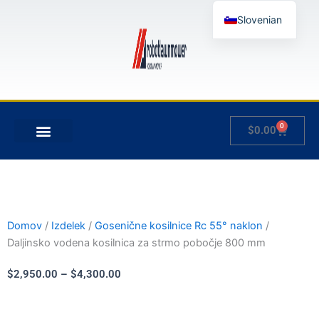
Skip
Slovenian
to
content
English
German
French
Japanese
0
Cart
$
0.00
Spanish
MOJ RAČUN
Hungarian
Italian
Domov
/
Izdelek
/
Gosenične kosilnice Rc 55° naklon
/
Daljinsko vodena kosilnica za strmo pobočje 800 mm
Cenovni
$
2,950.00
–
$
4,300.00
razpon:
od