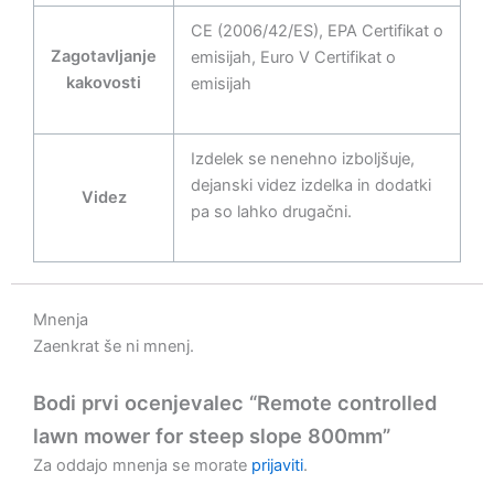
CE (2006/42/ES), EPA Certifikat o
Zagotavljanje
emisijah, Euro V Certifikat o
kakovosti
emisijah
Izdelek se nenehno izboljšuje,
dejanski videz izdelka in dodatki
Videz
pa so lahko drugačni.
Mnenja
Zaenkrat še ni mnenj.
Bodi prvi ocenjevalec “Remote controlled
lawn mower for steep slope 800mm”
Za oddajo mnenja se morate
prijaviti
.