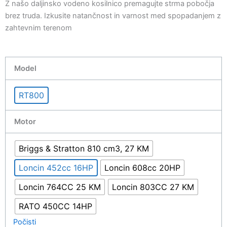
Z našo daljinsko vodeno kosilnico premagujte strma pobočja
$2,950.00
brez truda. Izkusite natančnost in varnost med spopadanjem z
do
zahtevnim terenom
$4,300.00
Remote
Model
controlled
lawn
RT800
mower
for
Motor
steep
slope
800mm
Briggs & Stratton 810 cm3, 27 KM
količina
Loncin 452cc 16HP
Loncin 608cc 20HP
Loncin 764CC 25 KM
Loncin 803CC 27 KM
RATO 450CC 14HP
Počisti