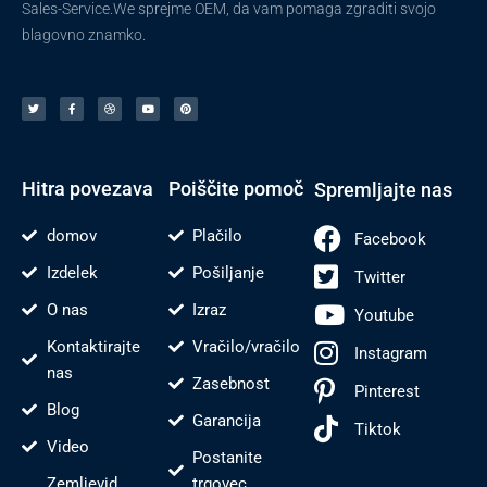
Sales-Service.We sprejme OEM, da vam pomaga zgraditi svojo
blagovno znamko.
T
F
V
Y
P
w
a
o
o
i
i
c
d
u
n
t
e
e
t
t
t
b
n
u
e
e
o
j
b
r
r
o
e
e
e
k
s
-
t
f
Hitra povezava
Poiščite pomoč
Spremljajte nas
domov
Plačilo
Facebook
Izdelek
Pošiljanje
Twitter
O nas
Izraz
Youtube
Kontaktirajte
Vračilo/vračilo
Instagram
nas
Zasebnost
Pinterest
Blog
Garancija
Tiktok
Video
Postanite
Zemljevid
trgovec