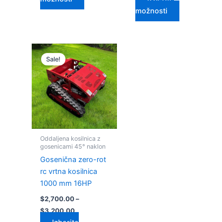
možnosti
Cenovni
Ta
razpon:
Sale!
izdelek
od
$2,700.00
ima
do
več
$3,200.00
različic.
Možnosti
lahko
izberete
Oddaljena kosilnica z
na
gosenicami 45° naklon
strani
Gosenična zero-rot
izdelka
rc vrtna kosilnica
1000 mm 16HP
$
2,700.00
–
$
3,200.00