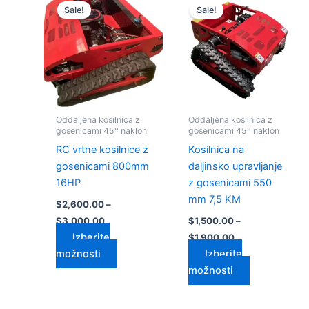
razpon:
razpon:
Sale!
Sale!
izdelek
izdelek
od
od
$2,600.00
ima
$1,500.00
ima
do
do
več
več
$3,000.00
$1,900.00
različic.
različic.
Možnosti
Možnosti
lahko
lahko
izberete
izberete
Oddaljena kosilnica z
Oddaljena kosilnica z
na
na
gosenicami 45° naklon
gosenicami 45° naklon
strani
strani
RC vrtne kosilnice z
Kosilnica na
izdelka
izdelka
gosenicami 800mm
daljinsko upravljanje
16HP
z gosenicami 550
mm 7,5 KM
$
2,600.00
–
$
3,000.00
$
1,500.00
–
Izberite
$
1,900.00
možnosti
Izberite
možnosti