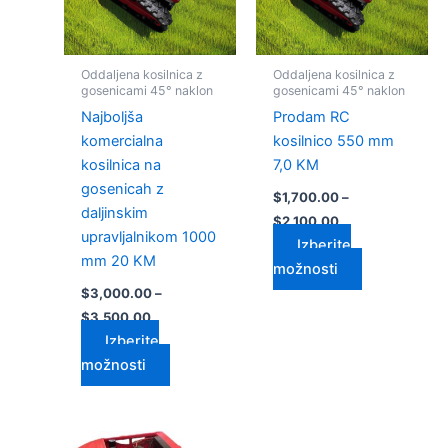
Možnosti
Možnosti
lahko
lahko
izberete
izberete
Oddaljena kosilnica z
Oddaljena kosilnica z
na
na
gosenicami 45° naklon
gosenicami 45° naklon
strani
strani
Najboljša
Prodam RC
izdelka
izdelka
komercialna
kosilnico 550 mm
kosilnica na
7,0 KM
gosenicah z
$
1,700.00
–
daljinskim
$
2,100.00
upravljalnikom 1000
Izberite
mm 20 KM
možnosti
$
3,000.00
–
$
3,500.00
Izberite
možnosti
Cenovni
Cenovni
Ta
Ta