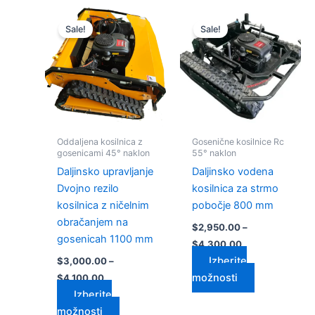
Cenovni
Cenovni
Ta
Ta
razpon:
razpon:
Sale!
Sale!
izdelek
izdelek
od
od
$3,000.00
ima
$2,950.00
ima
do
do
več
več
$4,100.00
$4,300.00
različic.
različic.
Možnosti
Možnosti
lahko
lahko
izberete
izberete
Oddaljena kosilnica z
Gosenične kosilnice Rc
na
na
gosenicami 45° naklon
55° naklon
strani
strani
Daljinsko upravljanje
Daljinsko vodena
izdelka
izdelka
Dvojno rezilo
kosilnica za strmo
kosilnica z ničelnim
pobočje 800 mm
obračanjem na
$
2,950.00
–
gosenicah 1100 mm
$
4,300.00
Izberite
$
3,000.00
–
možnosti
$
4,100.00
Izberite
možnosti