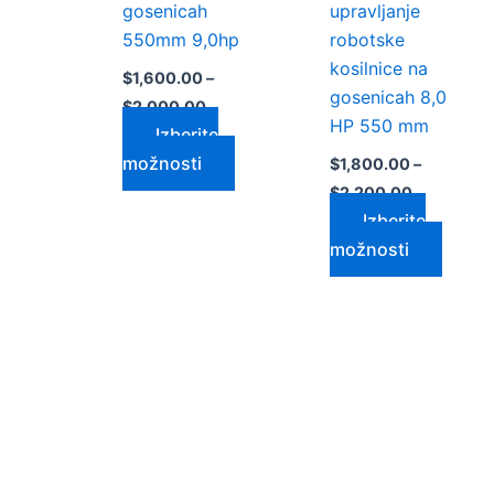
izdelka
izdelk
gosenicah
upravljanje
550mm 9,0hp
robotske
kosilnice na
$
1,600.00
–
gosenicah 8,0
$
2,000.00
HP 550 mm
Izberite
možnosti
$
1,800.00
–
$
2,200.00
Izberite
možnosti