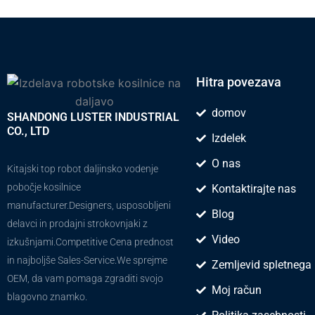
Hitra povezava
domov
SHANDONG LUSTER INDUSTRIAL
CO., LTD
Izdelek
O nas
Kitajski top robot daljinsko vodenje
pobočje kosilnice
Kontaktirajte nas
manufacturer.Designers, usposobljeni
Blog
delavci in prodajni strokovnjaki z
Video
izkušnjami.Competitive Cena prednost
in najboljše Sales-Service.We sprejme
Zemljevid spletnega
OEM, da vam pomaga zgraditi svojo
Moj račun
blagovno znamko.