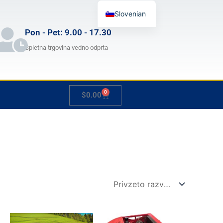
Slovenian
English
Pon - Pet: 9.00 - 17.30
German
Spletna trgovina vedno odprta
French
Japanese
0
Cart
$
0.00
Spanish
Hungarian
Italian
Cenovni
Cenovni
Ta
Ta