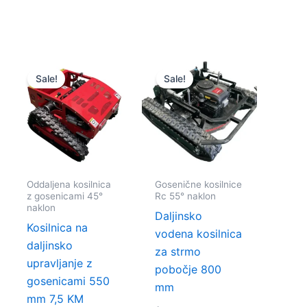
Cenovni
Cenovni
Ta
Ta
razpon:
razpon:
Sale!
Sale!
k
izdelek
izdelek
od
od
$1,500.00
$2,950.00
ima
ima
do
do
več
več
$1,900.00
$4,300.00
c.
različic.
različic.
sti
Možnosti
Možnosti
lahko
lahko
Oddaljena kosilnica
Gosenične kosilnice
te
izberete
izberete
z gosenicami 45°
Rc 55° naklon
na
na
naklon
Daljinsko
strani
strani
Kosilnica na
vodena kosilnica
a
izdelka
izdelka
daljinsko
za strmo
upravljanje z
pobočje 800
gosenicami 550
mm
mm 7,5 KM