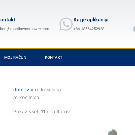
ontakt
Kaj je aplikacija
lbert@robotlawnsmower.com
+86-18564252928
MOJ RAČUN
KONTAKT
domov
»
rc kosilnica
rc kosilnica
Prikaz vseh 11 rezultatov
Cenovni
Cenovni
Ta
Ta