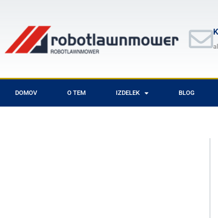
Skip
to
content
K
a
DOMOV
O TEM
IZDELEK
BLOG