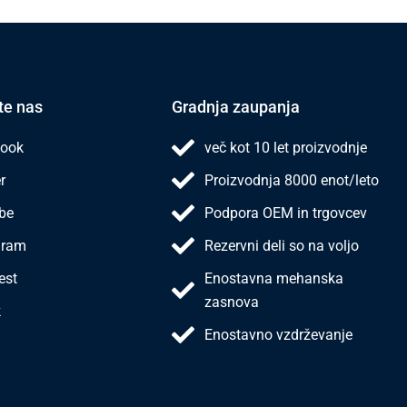
te nas
Gradnja zaupanja
ook
več kot 10 let proizvodnje
r
Proizvodnja 8000 enot/leto
be
Podpora OEM in trgovcev
gram
Rezervni deli so na voljo
est
Enostavna mehanska
zasnova
k
Enostavno vzdrževanje