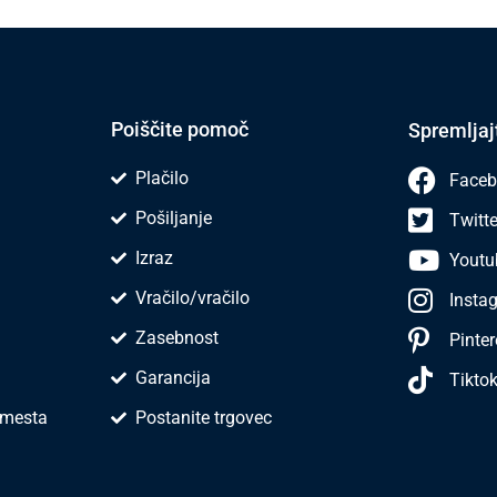
Poiščite pomoč
Spremljaj
Plačilo
Faceb
Pošiljanje
Twitte
Izraz
Youtu
Vračilo/vračilo
Insta
Zasebnost
Pinter
Garancija
Tikto
 mesta
Postanite trgovec