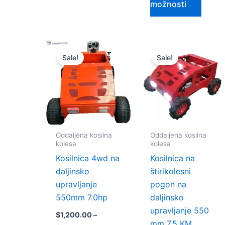
možnosti
Cenovni
Cenovni
Ta
Ta
razpon:
razpon:
Sale!
Sale!
izdelek
izdele
od
od
$1,200.00
$1,050.00
ima
ima
do
do
več
več
$1,900.00
$1,700.00
različic.
različi
Možnosti
Možno
lahko
lahko
Oddaljena kosilna
Oddaljena kosilna
izberete
izbere
kolesa
kolesa
na
na
Kosilnica 4wd na
Kosilnica na
strani
strani
daljinsko
štirikolesni
izdelka
izdelk
upravljanje
pogon na
550mm 7.0hp
daljinsko
upravljanje 550
$
1,200.00
–
mm 7,5 KM