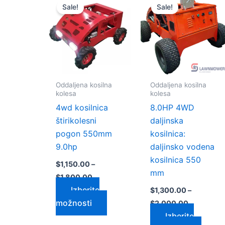
razpon:
razpon:
Sale!
Sale!
izdelek
izdele
od
od
$1,150.00
$1,300.00
ima
ima
do
do
več
več
$1,800.00
$2,000.0
različic.
različi
Možnosti
Možno
lahko
lahko
Oddaljena kosilna
Oddaljena kosilna
izberete
izbere
kolesa
kolesa
na
na
4wd kosilnica
8.0HP 4WD
strani
strani
štirikolesni
daljinska
izdelka
izdelk
pogon 550mm
kosilnica:
9.0hp
daljinsko vodena
kosilnica 550
$
1,150.00
–
mm
$
1,800.00
Izberite
$
1,300.00
–
možnosti
$
2,000.00
Izberite