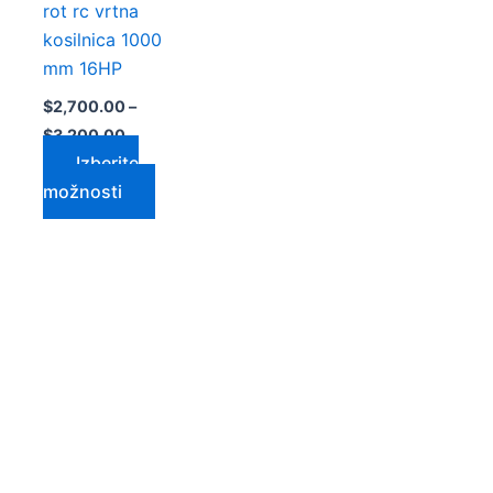
a
izdelka
rot rc vrtna
kosilnica 1000
mm 16HP
$
2,700.00
–
$
3,200.00
Izberite
možnosti