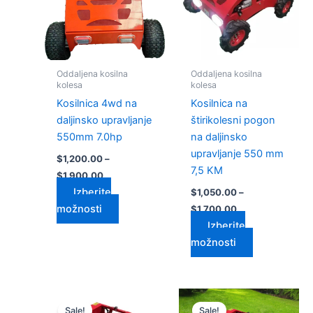
$1,900.00
$1,700.00
različic.
različic.
Možnosti
Možnosti
lahko
lahko
izberete
izberete
Oddaljena kosilna
Oddaljena kosilna
na
na
kolesa
kolesa
strani
strani
Kosilnica 4wd na
Kosilnica na
izdelka
izdelka
daljinsko upravljanje
štirikolesni pogon
550mm 7.0hp
na daljinsko
upravljanje 550 mm
$
1,200.00
–
7,5 KM
$
1,900.00
Izberite
$
1,050.00
–
možnosti
$
1,700.00
Izberite
možnosti
Cenovni
Cenovni
Ta
Ta
razpon:
razpon:
Sale!
Sale!