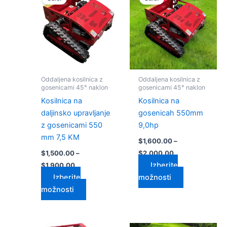
izdelek
izdelek
od
od
$1,500.00
ima
$1,600.00
ima
do
do
več
več
$1,900.00
$2,000.00
različic.
različic.
Možnosti
Možnosti
lahko
lahko
izberete
izberete
Oddaljena kosilnica z
Oddaljena kosilnica z
na
na
gosenicami 45° naklon
gosenicami 45° naklon
strani
strani
Kosilnica na
Kosilnica na
izdelka
izdelka
daljinsko upravljanje
gosenicah 550mm
z gosenicami 550
9,0hp
mm 7,5 KM
$
1,600.00
–
$
1,500.00
–
$
2,000.00
Izberite
$
1,900.00
Izberite
možnosti
možnosti
Cenovni
Cenovni