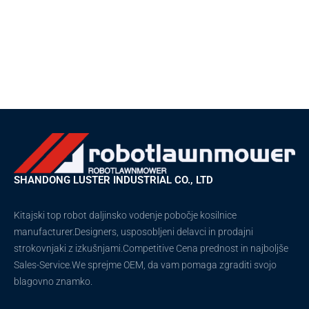
SHANDONG LUSTER INDUSTRIAL CO., LTD
Kitajski top robot daljinsko vodenje pobočje kosilnice
manufacturer.Designers, usposobljeni delavci in prodajni
strokovnjaki z izkušnjami.Competitive Cena prednost in najboljše
Sales-Service.We sprejme OEM, da vam pomaga zgraditi svojo
blagovno znamko.