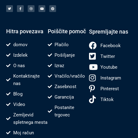
T
F
V
Y
P
w
a
o
o
i
i
c
d
u
n
t
e
e
t
t
t
b
n
u
e
e
o
j
b
r
r
o
e
e
e
k
s
-
t
f
Hitra povezava
Poiščite pomoč
Spremljajte nas
domov
Plačilo
Facebook
Izdelek
Pošiljanje
Twitter
O nas
Izraz
Youtube
Kontaktirajte
Vračilo/vračilo
Instagram
nas
Zasebnost
Pinterest
Blog
Garancija
Tiktok
Video
Postanite
Zemljevid
trgovec
spletnega mesta
Moj račun