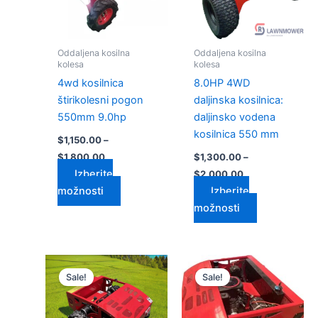
Možnosti
Možnosti
lahko
lahko
izberete
izberete
Oddaljena kosilna
Oddaljena kosilna
na
na
kolesa
kolesa
strani
strani
4wd kosilnica
8.0HP 4WD
izdelka
izdelka
štirikolesni pogon
daljinska kosilnica:
550mm 9.0hp
daljinsko vodena
kosilnica 550 mm
$
1,150.00
–
$
1,800.00
$
1,300.00
–
Izberite
$
2,000.00
možnosti
Izberite
možnosti
Cenovni
Cenovni
Ta
Ta
razpon:
razpon:
Sale!
Sale!
izdelek
izdelek
od
od
$1,700.00
ima
$2,600.00
ima
do
do
več
več