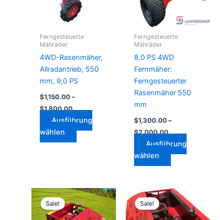
auf.
auf.
Die
Die
Optionen
Optionen
Ferngesteuerte
Ferngesteuerte
können
können
Mähräder
Mähräder
auf
auf
4WD-Rasenmäher,
8,0 PS 4WD
der
der
Allradantrieb, 550
Fernmäher:
Produktseite
Produktseite
mm, 9,0 PS
Ferngesteuerter
gewählt
gewählt
Rasenmäher 550
$
1,150.00
–
werden
werden
mm
$
1,800.00
Ausführung
$
1,300.00
–
wählen
$
2,000.00
Ausführung
wählen
Preisspanne:
Preisspanne:
Dieses
Dieses
$1,700.00
$2,600.00
Sale!
Sale!
Produkt
Produkt
bis
bis
$2,100.00
weist
$3,000.00
weist