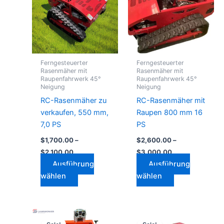
mehrere
mehrere
Varianten
Varianten
auf.
auf.
Die
Die
Optionen
Optionen
Ferngesteuerter
Ferngesteuerter
können
können
Rasenmäher mit
Rasenmäher mit
Raupenfahrwerk 45°
Raupenfahrwerk 45°
auf
auf
Neigung
Neigung
der
der
RC-Rasenmäher zu
RC-Rasenmäher mit
Produktseite
Produktseite
verkaufen, 550 mm,
Raupen 800 mm 16
gewählt
gewählt
7,0 PS
PS
werden
werden
$
1,700.00
–
$
2,600.00
–
$
2,100.00
$
3,000.00
Ausführung
Ausführung
wählen
wählen
Preisspanne:
Preisspanne:
Dieses
Dieses
$1,200.00
$1,050.00