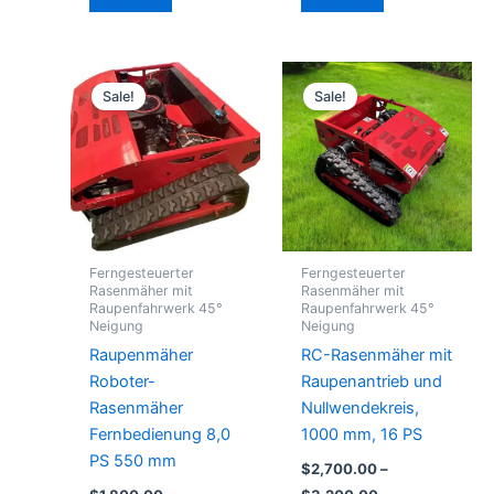
Preisspanne:
Preisspanne:
Dieses
Dieses
$1,800.00
$2,700.00
Sale!
Sale!
Produkt
Produkt
bis
bis
$2,200.00
weist
$3,200.00
weist
mehrere
mehrere
Varianten
Varianten
auf.
auf.
Die
Die
Optionen
Optionen
Ferngesteuerter
Ferngesteuerter
können
können
Rasenmäher mit
Rasenmäher mit
Raupenfahrwerk 45°
Raupenfahrwerk 45°
auf
auf
Neigung
Neigung
der
der
Raupenmäher
RC-Rasenmäher mit
Produktseite
Produktseite
Roboter-
Raupenantrieb und
gewählt
gewählt
Rasenmäher
Nullwendekreis,
werden
werden
Fernbedienung 8,0
1000 mm, 16 PS
PS 550 mm
$
2,700.00
–