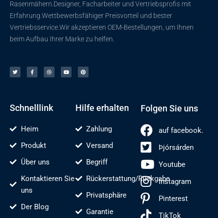
Rasenmähern.Designer, Facharbeiter und Vertriebsprofis mit
Erfahrung.Wettbewerbsfähiger Preisvorteil und bester
Vertriebsservice.Wir akzeptieren OEM-Bestellungen, um Ihnen
beim Aufbau Ihrer Marke zu helfen.
Þ
F
D
Y
P
j
a
r
o
i
ó
c
i
u
n
r
e
b
t
t
s
b
b
u
e
á
o
e
b
r
r
o
l
e
e
d
k
n
s
e
-
t
n
f
Schnelllink
Hilfe erhalten
Folgen Sie uns
Heim
Zahlung
auf facebook.
Produkt
Versand
Þjórsárden
Über uns
Begriff
Youtube
Kontaktieren Sie
Rückerstattung/Rückgabe
Instagram
uns
Privatsphäre
Pinterest
Der Blog
Garantie
TikTok