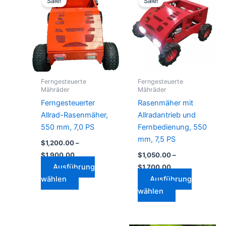
Sale!
Sale!
Produkt
Produkt
bis
bis
$1,900.00
weist
$1,700.00
weist
mehrere
mehrere
Varianten
Varianten
auf.
auf.
Die
Die
Optionen
Optionen
Ferngesteuerte
Ferngesteuerte
können
können
Mähräder
Mähräder
auf
auf
Ferngesteuerter
Rasenmäher mit
der
der
Allrad-Rasenmäher,
Allradantrieb und
Produktseite
Produktseite
550 mm, 7,0 PS
Fernbedienung, 550
gewählt
gewählt
mm, 7,5 PS
$
1,200.00
–
werden
werden
$
1,900.00
$
1,050.00
–
Ausführung
$
1,700.00
wählen
Ausführung
wählen