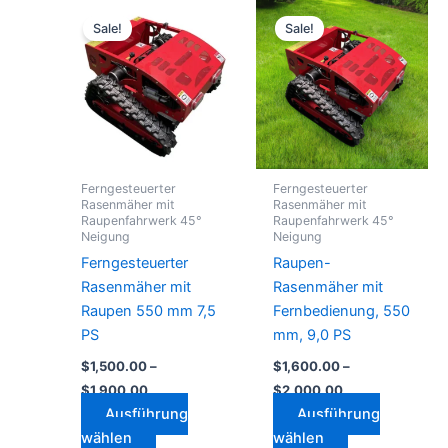
Preisspanne:
Preisspanne:
Dieses
Dieses
$1,500.00
$1,600.00
Sale!
Sale!
Produkt
Produkt
bis
bis
$1,900.00
weist
$2,000.00
weist
mehrere
mehrere
Varianten
Varianten
auf.
auf.
Die
Die
Optionen
Optionen
Ferngesteuerter
Ferngesteuerter
können
können
Rasenmäher mit
Rasenmäher mit
Raupenfahrwerk 45°
Raupenfahrwerk 45°
auf
auf
Neigung
Neigung
der
der
Ferngesteuerter
Raupen-
Produktseite
Produktseite
Rasenmäher mit
Rasenmäher mit
gewählt
gewählt
Raupen 550 mm 7,5
Fernbedienung, 550
werden
werden
PS
mm, 9,0 PS
$
1,500.00
–
$
1,600.00
–
$
1,900.00
$
2,000.00
Ausführung
Ausführung
wählen
wählen