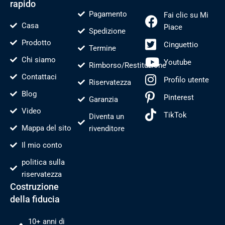
rapido
Pagamento
Fai clic su Mi
Casa
Piace
Spedizione
Prodotto
Cinguettio
Termine
Chi siamo
Youtube
Rimborso/Restituzione
Contattaci
Profilo utente
Riservatezza
Blog
Pinterest
Garanzia
Video
TikTok
Diventa un
Mappa del sito
rivenditore
Il mio conto
politica sulla
riservatezza
Costruzione
della fiducia
10+ anni di