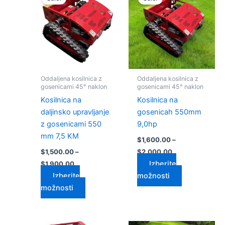
izdelek
izdelek
od
od
$1,500.00
ima
$1,600.00
ima
do
do
več
več
$1,900.00
$2,000.00
različic.
različic.
Možnosti
Možnosti
lahko
lahko
izberete
izberete
Oddaljena kosilnica z
Oddaljena kosilnica z
na
na
gosenicami 45° naklon
gosenicami 45° naklon
strani
strani
Kosilnica na
Kosilnica na
izdelka
izdelka
daljinsko upravljanje
gosenicah 550mm
z gosenicami 550
9,0hp
mm 7,5 KM
$
1,600.00
–
$
1,500.00
–
$
2,000.00
Izberite
$
1,900.00
Izberite
možnosti
možnosti
Cenovni
Cenovni