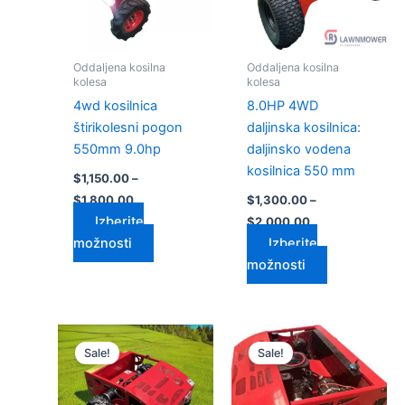
Možnosti
Možnosti
lahko
lahko
izberete
izberete
Oddaljena kosilna
Oddaljena kosilna
na
na
kolesa
kolesa
strani
strani
4wd kosilnica
8.0HP 4WD
izdelka
izdelka
štirikolesni pogon
daljinska kosilnica:
550mm 9.0hp
daljinsko vodena
kosilnica 550 mm
$
1,150.00
–
$
1,800.00
$
1,300.00
–
Izberite
$
2,000.00
možnosti
Izberite
možnosti
Cenovni
Cenovni
Ta
Ta
razpon:
razpon:
Sale!
Sale!
izdelek
izdelek
od
od
$1,700.00
ima
$2,600.00
ima
do
do
več
več