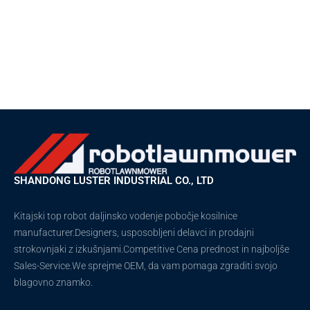
SHANDONG LUSTER INDUSTRIAL CO., LTD
Kitajski top robot daljinsko vodenje pobočje kosilnice
manufacturer.Designers, usposobljeni delavci in prodajni
strokovnjaki z izkušnjami.Competitive Cena prednost in najboljše
Sales-Service.We sprejme OEM, da vam pomaga zgraditi svojo
blagovno znamko.