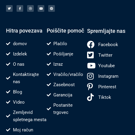
T
F
V
Y
P
w
a
o
o
i
i
c
d
u
n
t
e
e
t
t
t
b
n
u
e
e
o
j
b
r
r
o
e
e
e
k
s
-
t
f
Hitra povezava
Poiščite pomoč
Spremljajte nas
domov
Plačilo
Facebook
Izdelek
Pošiljanje
Twitter
O nas
Izraz
Youtube
Kontaktirajte
Vračilo/vračilo
Instagram
nas
Zasebnost
Pinterest
Blog
Garancija
Tiktok
Video
Postanite
Zemljevid
trgovec
spletnega mesta
Moj račun