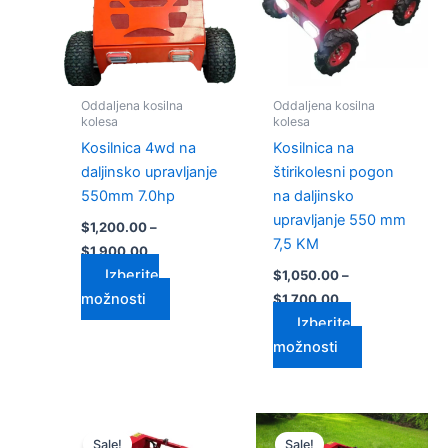
$1,900.00
$1,700.00
različic.
različic.
Možnosti
Možnosti
lahko
lahko
izberete
izberete
Oddaljena kosilna
Oddaljena kosilna
na
na
kolesa
kolesa
strani
strani
Kosilnica 4wd na
Kosilnica na
izdelka
izdelka
daljinsko upravljanje
štirikolesni pogon
550mm 7.0hp
na daljinsko
upravljanje 550 mm
$
1,200.00
–
7,5 KM
$
1,900.00
Izberite
$
1,050.00
–
možnosti
$
1,700.00
Izberite
možnosti
Cenovni
Cenovni
Ta
Ta
razpon:
razpon:
Sale!
Sale!