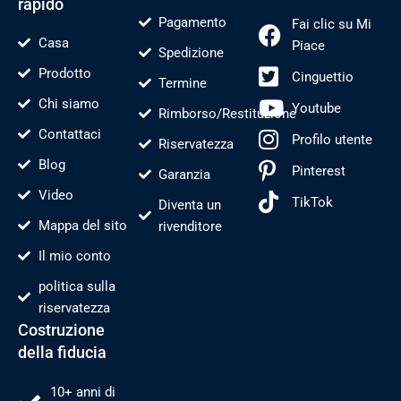
rapido
Pagamento
Fai clic su Mi
Casa
Piace
Spedizione
Prodotto
Cinguettio
Termine
Chi siamo
Youtube
Rimborso/Restituzione
Contattaci
Profilo utente
Riservatezza
Blog
Pinterest
Garanzia
Video
TikTok
Diventa un
Mappa del sito
rivenditore
Il mio conto
politica sulla
riservatezza
Costruzione
della fiducia
10+ anni di