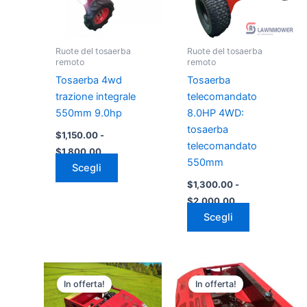
Le
Le
opzioni
opzioni
possono
possono
Ruote del tosaerba
Ruote del tosaerba
essere
essere
remoto
remoto
scelte
scelte
Tosaerba 4wd
Tosaerba
nella
nella
trazione integrale
telecomandato
pagina
pagina
550mm 9.0hp
8.0HP 4WD:
del
del
tosaerba
$
1,150.00
-
prodotto
prodotto
telecomandato
$
1,800.00
550mm
Scegli
$
1,300.00
-
$
2,000.00
Scegli
Fascia
Fascia
Questo
Questo
di
di
In offerta!
In offerta!
prodotto
prodotto
prezzo:
prezzo:
da
ha
da
ha