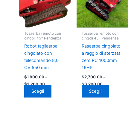
più
più
a
a
varianti.
varianti.
$2,200.00
$3,200.00
Le
Le
opzioni
opzioni
possono
possono
Tosaerba remoto con
Tosaerba remoto con
essere
essere
cingoli 45° Pendenza
cingoli 45° Pendenza
scelte
scelte
Robot tagliaerba
Rasaerba cingolato
nella
nella
cingolato con
a raggio di sterzata
pagina
pagina
telecomando 8,0
zero RC 1000mm
del
del
CV 550 mm
16HP
prodotto
prodotto
$
1,800.00
-
$
2,700.00
-
$
2,200.00
$
3,200.00
Scegli
Scegli