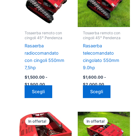
più
più
a
a
varianti.
varianti.
$1,900.00
$2,000.00
Le
Le
opzioni
opzioni
possono
possono
Tosaerba remoto con
Tosaerba remoto con
essere
essere
cingoli 45° Pendenza
cingoli 45° Pendenza
scelte
scelte
Rasaerba
Rasaerba
nella
nella
radiocomandato
telecomandato
pagina
pagina
con cingoli 550mm
cingolato 550mm
del
del
7,5hp
9.0hp
prodotto
prodotto
$
1,500.00
-
$
1,600.00
-
$
1,900.00
$
2,000.00
Scegli
Scegli
Fascia
Fascia
Questo
Questo
di
di
In offerta!
In offerta!
prodotto
prodotto
prezzo:
prezzo:
da
ha
da
ha
$1,800.00
$2,700.00