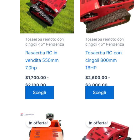
$1,700.00
$2,600.00
più
più
a
a
varianti.
varianti.
$2,100.00
$3,000.00
Le
Le
opzioni
opzioni
possono
possono
Tosaerba remoto con
Tosaerba remoto con
essere
essere
cingoli 45° Pendenza
cingoli 45° Pendenza
scelte
scelte
Rasaerba RC in
Tosaerba RC con
nella
nella
vendita 550mm
cingoli 800mm
pagina
pagina
7.0hp
16HP
del
del
$
1,700.00
-
$
2,600.00
-
prodotto
prodotto
$
2,100.00
$
3,000.00
Scegli
Scegli
Fascia
Fascia
Questo
Questo
di
di
In offerta!
In offerta!
prodotto
prodotto
prezzo:
prezzo:
da
ha
da
ha
$1,200.00
$1,050.00
più
più