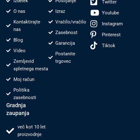
Izdelek
Pošiljanje
Twitter
O nas
Izraz
Youtube
Kontaktirajte
Vračilo/vračilo
Instagram
nas
Zasebnost
Pinterest
Blog
Garancija
Tiktok
Video
Postanite
Zemljevid
trgovec
spletnega mesta
Moj račun
Politika
zasebnosti
Gradnja
zaupanja
več kot 10 let
proizvodnje