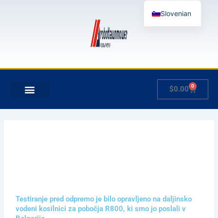
Skip
Slovenian
to
content
English
German
French
Japanese
0
Cart
$
0.00
Spanish
MOJ RAČUN
Hungarian
Italian
Testiranje pred odpremo je bilo opravljeno na daljinsko
vodeni kosilnici za pobočja R800, ki smo jo poslali v