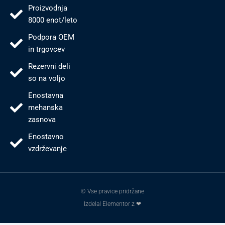
Proizvodnja
8000 enot/leto
Podpora OEM
in trgovcev
Rezervni deli
so na voljo
Enostavna
mehanska
zasnova
Enostavno
vzdrževanje
© Vse pravice pridržane
Izdelal Elementor z ❤