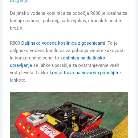
Bolgarijo
Daljinsko vodena kosilnica za pobočja R800 je idealna za
košnjo pobočij, pobočij, sadovnjakov, stranskih cest in
brežin.
R800
Daljinsko vodena kosilnica z gosenicami
,To je
daljinsko vodena kosilnica za pobočja visoke kakovosti
in konkurenčne cene. to
kosilnica na daljinsko
upravljanje
se lahko uporablja za odstranjevanje vseh
vrst plevela. Lahko
kosijo travo na nevarnih pobočjih
z
lahkoto.