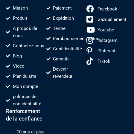
t
Maison
Paiement
Facebook
Produit
Expédition
Gazouillement
À propos de
Terme
Youtube
nous
Remboursement/Retour
Instagram
Contactez-nous
Confidentialité
Pinterest
Blog
Garantie
Tiktok
Vidéo
Devenir
Plan du site
revendeur
Mon compte
politique de
confidentialité
Renforcement
de la confiance
10 ans et plus