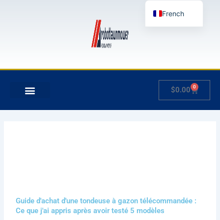
Aller
French
au
contenu
English
German
Japanese
Spanish
0
Panier
$
0.00
Hungarian
MON COMPTE
Italian
Slovenian
Guide d'achat d'une tondeuse à gazon télécommandée :
Ce que j'ai appris après avoir testé 5 modèles