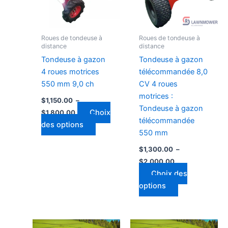
Les
Les
options
options
peuvent
peuvent
Roues de tondeuse à
Roues de tondeuse à
être
être
distance
distance
choisies
choisies
Tondeuse à gazon
Tondeuse à gazon
sur
sur
4 roues motrices
télécommandée 8,0
la
la
550 mm 9,0 ch
CV 4 roues
page
page
motrices :
$
1,150.00
–
du
du
Tondeuse à gazon
Choix
$
1,800.00
produit
produit
télécommandée
des options
550 mm
$
1,300.00
–
$
2,000.00
Choix des
options
Plage
Plage
Ce
Ce