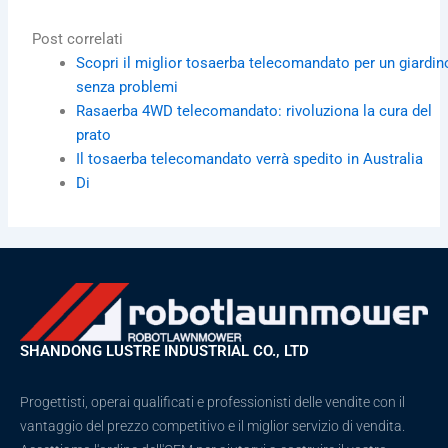
Post correlati
Scopri il miglior tosaerba telecomandato per un giardin
senza problemi
Rasaerba 4WD telecomandato: rivoluziona la cura del
prato
Il tosaerba telecomandato verrà spedito in Australia
Di
SHANDONG LUSTRE INDUSTRIAL CO., LTD
Progettisti, operai qualificati e professionisti delle vendite con il
vantaggio del prezzo competitivo e il miglior servizio di vendita.