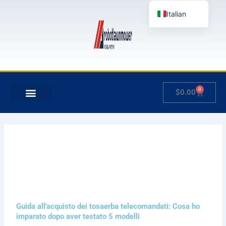
Vai
Italian
al
contenuto
English
German
French
Japanese
0
Carrello
$
0.00
Spanish
Hungarian
Slovenian
Guida all'acquisto dei tosaerba telecomandati: Cosa ho
imparato dopo aver testato 5 modelli