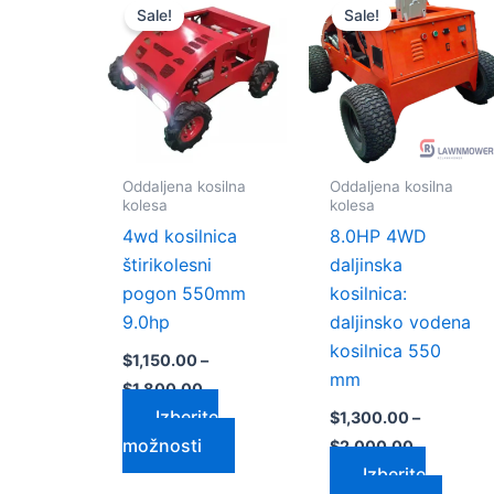
razpon:
razpon:
Sale!
Sale!
izdelek
izdele
od
od
$1,150.00
$1,300.00
ima
ima
do
do
več
več
$1,800.00
$2,000.0
različic.
različi
Možnosti
Možno
lahko
lahko
Oddaljena kosilna
Oddaljena kosilna
izberete
izbere
kolesa
kolesa
na
na
4wd kosilnica
8.0HP 4WD
strani
strani
štirikolesni
daljinska
izdelka
izdelk
pogon 550mm
kosilnica:
9.0hp
daljinsko vodena
kosilnica 550
$
1,150.00
–
mm
$
1,800.00
Izberite
$
1,300.00
–
možnosti
$
2,000.00
Izberite