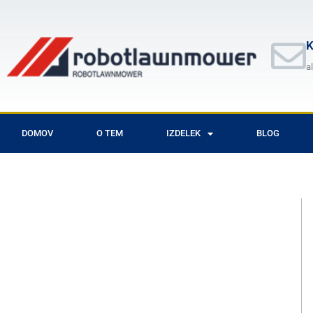
Skip
to
content
K
a
DOMOV
O TEM
IZDELEK
BLOG