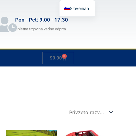
Slovenian
English
Pon - Pet: 9.00 - 17.30
German
Spletna trgovina vedno odprta
French
Japanese
0
Cart
$
0.00
Spanish
Hungarian
Italian
Cenovni
Cenovni
Ta
Ta