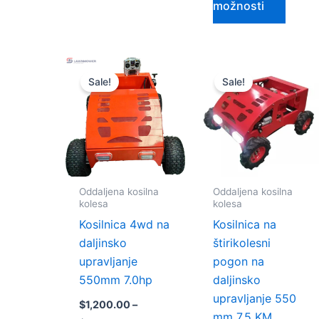
možnosti
Cenovni
Cenovni
Ta
Ta
razpon:
razpon:
Sale!
Sale!
izdelek
izdele
od
od
$1,200.00
$1,050.00
ima
ima
do
do
več
več
$1,900.00
$1,700.00
različic.
različi
Možnosti
Možno
lahko
lahko
Oddaljena kosilna
Oddaljena kosilna
izberete
izbere
kolesa
kolesa
na
na
Kosilnica 4wd na
Kosilnica na
strani
strani
daljinsko
štirikolesni
izdelka
izdelk
upravljanje
pogon na
550mm 7.0hp
daljinsko
upravljanje 550
$
1,200.00
–
mm 7,5 KM