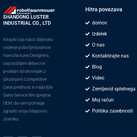
Hitra povezava
SHANDONG LUSTER
domov
INDUSTRIAL CO., LTD
Izdelek
Kitajski top robot daljinsko
O nas
vodenje pobočje kosilnice
manufacturer.Designers,
Kontaktirajte nas
usposobljeni delavci in
Blog
prodajni strokovnjaki z
Video
izkušnjami.Competitive
Cena prednost in najboljše
Zemljevid spletnega
Sales-Service.We sprejme
Moj račun
OEM, da vam pomaga
Politika zasebnosti
zgraditi svojo blagovno
znamko.
T
Y
F
P
V
w
o
a
i
o