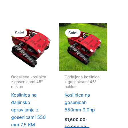
Cenovni
Cenovni
Ta
Ta
razpon:
razpon:
Sale!
Sale!
k
izdelek
izdelek
od
od
$1,500.00
$1,600.00
ima
ima
do
do
več
več
$1,900.00
$2,000.00
c.
različic.
različic.
sti
Možnosti
Možnosti
lahko
lahko
Oddaljena kosilnica
Oddaljena kosilnica
te
izberete
izberete
z gosenicami 45°
z gosenicami 45°
na
na
naklon
naklon
strani
strani
Kosilnica na
Kosilnica na
a
izdelka
izdelka
daljinsko
gosenicah
upravljanje z
550mm 9,0hp
gosenicami 550
$
1,600.00
–
mm 7,5 KM
$
2,000.00