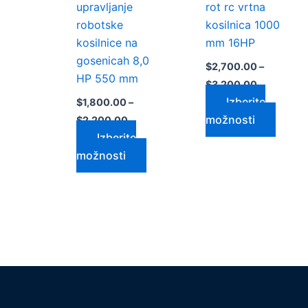
izdelka
izdelk
upravljanje
rot rc vrtna
robotske
kosilnica 1000
kosilnice na
mm 16HP
gosenicah 8,0
$
2,700.00
–
HP 550 mm
$
3,200.00
Izberite
$
1,800.00
–
možnosti
$
2,200.00
Izberite
možnosti