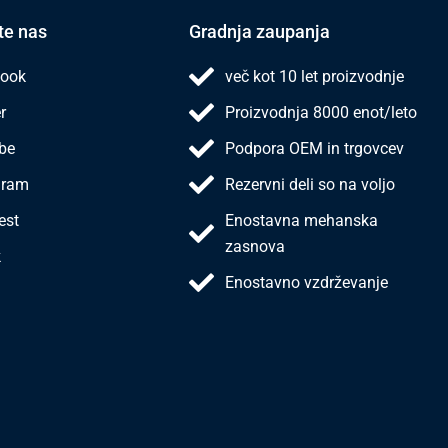
te nas
Gradnja zaupanja
ook
več kot 10 let proizvodnje
r
Proizvodnja 8000 enot/leto
be
Podpora OEM in trgovcev
gram
Rezervni deli so na voljo
est
Enostavna mehanska
zasnova
k
Enostavno vzdrževanje