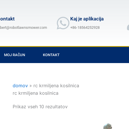
ontakt
Kaj je aplikacija
lbert@robotlawnsmower.com
+86-18564252928
MOJ RAČUN
KONTAKT
domov
»
rc krmiljena kosilnica
rc krmiljena kosilnica
Prikaz vseh 10 rezultatov
Cenovni
Cenovni
Ta
Ta