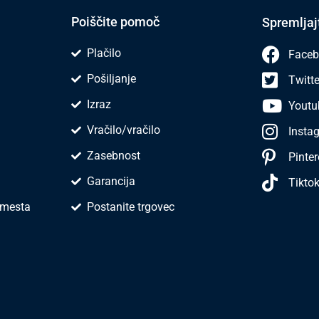
Poiščite pomoč
Spremljaj
Plačilo
Faceb
Pošiljanje
Twitte
Izraz
Youtu
Vračilo/vračilo
Insta
Zasebnost
Pinter
Garancija
Tikto
 mesta
Postanite trgovec