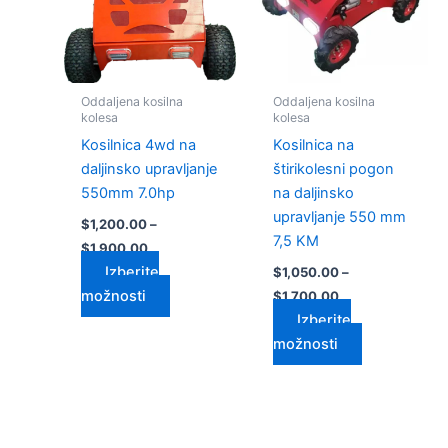
$1,900.00
$1,700.00
različic.
različic.
Možnosti
Možnosti
lahko
lahko
izberete
izberete
Oddaljena kosilna
Oddaljena kosilna
na
na
kolesa
kolesa
strani
strani
Kosilnica 4wd na
Kosilnica na
izdelka
izdelka
daljinsko upravljanje
štirikolesni pogon
550mm 7.0hp
na daljinsko
upravljanje 550 mm
$
1,200.00
–
7,5 KM
$
1,900.00
Izberite
$
1,050.00
–
možnosti
$
1,700.00
Izberite
možnosti