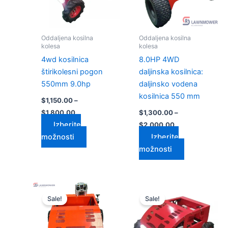
Možnosti
Možnosti
lahko
lahko
izberete
izberete
Oddaljena kosilna
Oddaljena kosilna
na
na
kolesa
kolesa
strani
strani
4wd kosilnica
8.0HP 4WD
izdelka
izdelka
štirikolesni pogon
daljinska kosilnica:
550mm 9.0hp
daljinsko vodena
kosilnica 550 mm
$
1,150.00
–
$
1,800.00
$
1,300.00
–
Izberite
$
2,000.00
možnosti
Izberite
možnosti
Cenovni
Cenovni
Ta
Ta
razpon:
razpon:
Sale!
Sale!
izdelek
izdelek
od
od
$1,200.00
ima
$1,050.00
ima
do
do
več
več