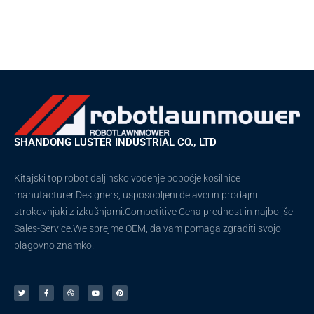
SHANDONG LUSTER INDUSTRIAL CO., LTD
Kitajski top robot daljinsko vodenje pobočje kosilnice
manufacturer.Designers, usposobljeni delavci in prodajni
strokovnjaki z izkušnjami.Competitive Cena prednost in najboljše
Sales-Service.We sprejme OEM, da vam pomaga zgraditi svojo
blagovno znamko.
T
F
V
Y
P
w
a
o
o
i
i
c
d
u
n
t
e
e
t
t
t
b
n
u
e
e
o
j
b
r