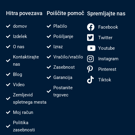
r
o
e
e
e
k
s
-
t
f
Hitra povezava
Poiščite pomoč
Spremljajte nas
domov
Plačilo
Facebook
Izdelek
Pošiljanje
Twitter
O nas
Izraz
Youtube
Kontaktirajte
Vračilo/vračilo
Instagram
nas
Zasebnost
Pinterest
Blog
Garancija
Tiktok
Video
Postanite
Zemljevid
trgovec
spletnega mesta
Moj račun
Politika
zasebnosti