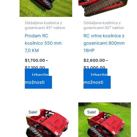
Možnosti
Možnosti
lahko
lahko
izberete
izberete
Oddaljena kosilnica z
Oddaljena kosilnica z
na
na
gosenicami 45° naklon
gosenicami 45° naklon
strani
strani
Prodam RC
RC vrtne kosilnice z
izdelka
izdelka
kosilnico 550 mm
gosenicami 800mm
7,0 KM
16HP
$
1,700.00
–
$
2,600.00
–
$
2,100.00
$
3,000.00
Izberite
Izberite
možnosti
možnosti
Cenovni
Cenovni
Ta
Ta
razpon:
razpon:
Sale!
Sale!
izdelek
izdelek
od
od
$1,500.00
ima
$1,600.00
ima
do
do
več
več
$1,900.00
$2,000.00
različic.
različic.