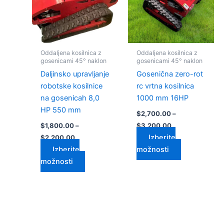
$2,200.00
$3,200.00
različic.
različic.
Možnosti
Možnosti
lahko
lahko
izberete
izberete
Oddaljena kosilnica z
Oddaljena kosilnica z
na
na
gosenicami 45° naklon
gosenicami 45° naklon
strani
strani
Daljinsko upravljanje
Gosenična zero-rot
izdelka
izdelka
robotske kosilnice
rc vrtna kosilnica
na gosenicah 8,0
1000 mm 16HP
HP 550 mm
$
2,700.00
–
$
1,800.00
–
$
3,200.00
Izberite
$
2,200.00
Izberite
možnosti
možnosti