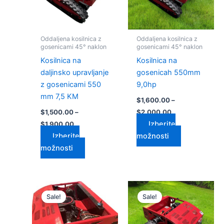
Možnosti
Možnosti
lahko
lahko
izberete
izberete
Oddaljena kosilnica z
Oddaljena kosilnica z
na
na
gosenicami 45° naklon
gosenicami 45° naklon
strani
strani
Kosilnica na
Kosilnica na
izdelka
izdelka
daljinsko upravljanje
gosenicah 550mm
z gosenicami 550
9,0hp
mm 7,5 KM
$
1,600.00
–
$
1,500.00
–
$
2,000.00
Izberite
$
1,900.00
Izberite
možnosti
možnosti
Cenovni
Cenovni
Ta
Ta
razpon:
razpon:
Sale!
Sale!
izdelek
izdelek
od
od
$1,800.00
ima
$2,700.00
ima
do
do
več
več