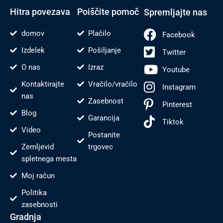
-
t
f
Hitra povezava
Poiščite pomoč
Spremljajte nas
domov
Plačilo
Facebook
Izdelek
Pošiljanje
Twitter
O nas
Izraz
Youtube
Kontaktirajte
Vračilo/vračilo
Instagram
nas
Zasebnost
Pinterest
Blog
Garancija
Tiktok
Video
Postanite
Zemljevid
trgovec
spletnega mesta
Moj račun
Politika
zasebnosti
Gradnja