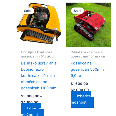
Cenovni
Cenovni
Ta
Ta
razpon:
razpon:
Sale!
Sale!
izdelek
izdelek
od
od
$3,000.00
ima
$1,600.00
ima
do
do
več
več
$4,100.00
$2,000.00
različic.
različic.
Možnosti
Možnosti
lahko
lahko
izberete
izberete
Oddaljena kosilnica z
Oddaljena kosilnica z
na
na
gosenicami 45° naklon
gosenicami 45° naklon
strani
strani
Daljinsko upravljanje
Kosilnica na
izdelka
izdelka
Dvojno rezilo
gosenicah 550mm
kosilnica z ničelnim
9,0hp
obračanjem na
$
1,600.00
–
gosenicah 1100 mm
$
2,000.00
Izberite
$
3,000.00
–
možnosti
$
4,100.00
Izberite
možnosti