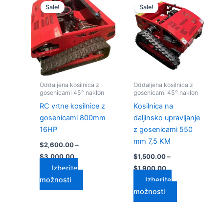
razpon:
razpon:
Sale!
Sale!
izdelek
izdelek
od
od
$2,600.00
ima
$1,500.00
ima
do
do
več
več
$3,000.00
$1,900.00
različic.
različic.
Možnosti
Možnosti
lahko
lahko
izberete
izberete
Oddaljena kosilnica z
Oddaljena kosilnica z
na
na
gosenicami 45° naklon
gosenicami 45° naklon
strani
strani
RC vrtne kosilnice z
Kosilnica na
izdelka
izdelka
gosenicami 800mm
daljinsko upravljanje
16HP
z gosenicami 550
mm 7,5 KM
$
2,600.00
–
$
3,000.00
$
1,500.00
–
Izberite
$
1,900.00
možnosti
Izberite
možnosti