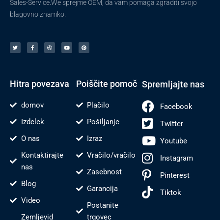
Sales-Service.We sprejme OEM, da vam pomaga zgraditi svojo
blagovno znamko.
T
F
V
Y
P
w
a
o
o
i
i
c
d
u
n
t
e
e
t
t
t
b
n
u
e
e
o
j
b
r
r
o
e
e
e
k
s
-
t
f
Hitra povezava
Poiščite pomoč
Spremljajte nas
domov
Plačilo
Facebook
Izdelek
Pošiljanje
Twitter
O nas
Izraz
Youtube
Kontaktirajte
Vračilo/vračilo
Instagram
nas
Zasebnost
Pinterest
Blog
Garancija
Tiktok
Video
Postanite
Zemljevid
trgovec