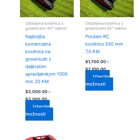
Možnosti
Možnosti
lahko
lahko
izberete
izberete
Oddaljena kosilnica z
Oddaljena kosilnica z
na
na
gosenicami 45° naklon
gosenicami 45° naklon
strani
strani
Najboljša
Prodam RC
izdelka
izdelka
komercialna
kosilnico 550 mm
kosilnica na
7,0 KM
gosenicah z
$
1,700.00
–
daljinskim
$
2,100.00
upravljalnikom 1000
Izberite
mm 20 KM
možnosti
$
3,000.00
–
$
3,500.00
Izberite
možnosti
Cenovni
Cenovni
Ta
Ta