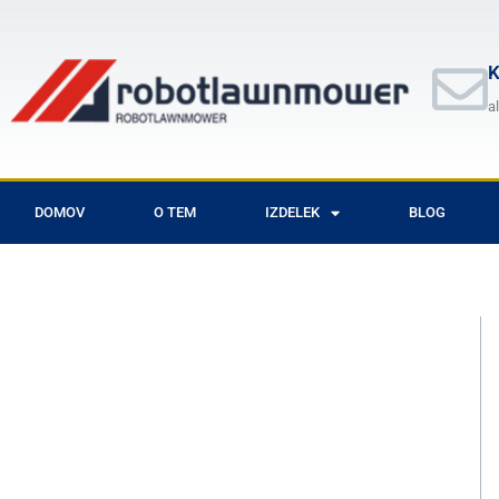
Skip
to
content
K
a
DOMOV
O TEM
IZDELEK
BLOG