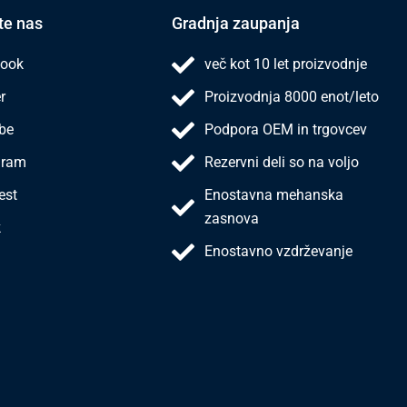
te nas
Gradnja zaupanja
ook
več kot 10 let proizvodnje
r
Proizvodnja 8000 enot/leto
be
Podpora OEM in trgovcev
gram
Rezervni deli so na voljo
est
Enostavna mehanska
zasnova
k
Enostavno vzdrževanje