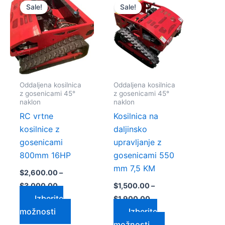
razpon:
razpon:
Sale!
Sale!
k
izdelek
izdelek
od
od
$2,600.00
$1,500.00
ima
ima
do
do
več
več
$3,000.00
$1,900.00
c.
različic.
različic.
sti
Možnosti
Možnosti
lahko
lahko
Oddaljena kosilnica
Oddaljena kosilnica
te
izberete
izberete
z gosenicami 45°
z gosenicami 45°
na
na
naklon
naklon
strani
strani
RC vrtne
Kosilnica na
a
izdelka
izdelka
kosilnice z
daljinsko
gosenicami
upravljanje z
800mm 16HP
gosenicami 550
mm 7,5 KM
$
2,600.00
–
$
3,000.00
$
1,500.00
–
Izberite
$
1,900.00
možnosti
Izberite
možnosti