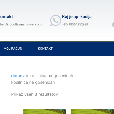
ontakt
Kaj je aplikacija
lbert@robotlawnsmower.com
+86-18564252928
MOJ RAČUN
KONTAKT
domov
»
kosilnica na gosenicah
kosilnica na gosenicah
Prikaz vseh 8 rezultatov
Cenovni
Cenovni
Ta
Ta