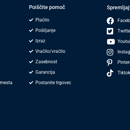
Poiščite pomoč
Spremljaj
Plačilo
Faceb
Pošiljanje
Twitte
Izraz
Youtu
Vračilo/vračilo
Insta
Zasebnost
Pinter
Garancija
Tikto
 mesta
Postanite trgovec