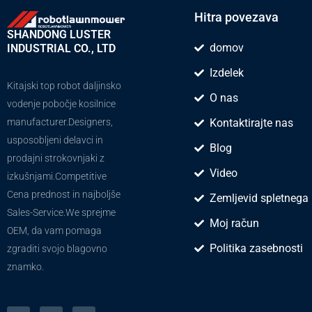
Hitra povezava
SHANDONG LUSTER
domov
INDUSTRIAL CO., LTD
Izdelek
Kitajski top robot daljinsko
O nas
vodenje pobočje kosilnice
manufacturer.Designers,
Kontaktirajte nas
usposobljeni delavci in
Blog
prodajni strokovnjaki z
Video
izkušnjami.Competitive
Cena prednost in najboljše
Zemljevid spletnega
Sales-Service.We sprejme
Moj račun
OEM, da vam pomaga
Politika zasebnosti
zgraditi svojo blagovno
znamko.
T
Y
F
P
V
w
o
a
i
o