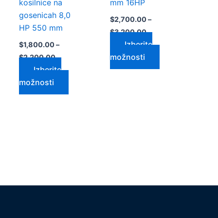
kosilnice na
mm 16HP
gosenicah 8,0
$
2,700.00
–
HP 550 mm
$
3,200.00
Izberite
$
1,800.00
–
možnosti
$
2,200.00
Izberite
možnosti