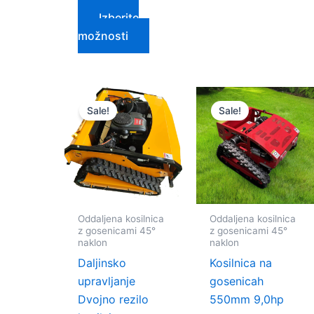
Izberite
možnosti
Cenovni
Cenovni
Ta
Ta
razpon:
razpon:
Sale!
Sale!
izdelek
izdele
od
od
$3,000.00
$1,600.00
ima
ima
do
do
več
več
$4,100.00
$2,000.0
različic.
različi
Možnosti
Možno
lahko
lahko
Oddaljena kosilnica
Oddaljena kosilnica
izberete
izbere
z gosenicami 45°
z gosenicami 45°
na
na
naklon
naklon
strani
strani
Daljinsko
Kosilnica na
izdelka
izdelk
upravljanje
gosenicah
Dvojno rezilo
550mm 9,0hp