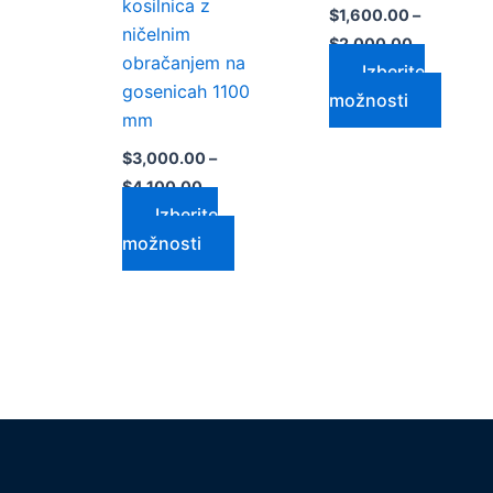
kosilnica z
$
1,600.00
–
ničelnim
$
2,000.00
obračanjem na
Izberite
gosenicah 1100
možnosti
mm
$
3,000.00
–
$
4,100.00
Izberite
možnosti