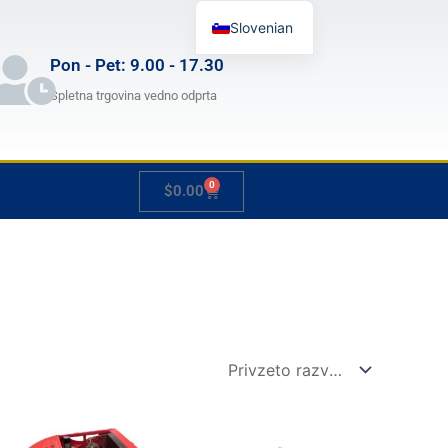
Slovenian
English
Pon - Pet: 9.00 - 17.30
German
Spletna trgovina vedno odprta
French
Japanese
0
Cart
$
0.00
Spanish
Hungarian
Italian
Cenovni
Cenovni
Ta
Ta