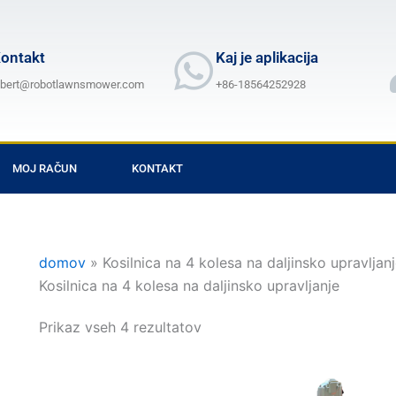
ontakt
Kaj je aplikacija
lbert@robotlawnsmower.com
+86-18564252928
MOJ RAČUN
KONTAKT
domov
»
Kosilnica na 4 kolesa na daljinsko upravljan
Kosilnica na 4 kolesa na daljinsko upravljanje
Prikaz vseh 4 rezultatov
Cenovni
Cenovni
Ta
Ta