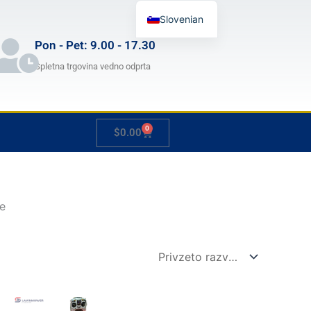
Slovenian
English
Pon - Pet: 9.00 - 17.30
German
Spletna trgovina vedno odprta
French
Japanese
0
Cart
$
0.00
Spanish
Hungarian
Italian
je
Cenovni
Cenovni
Ta
Ta