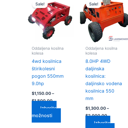
razpon:
razpon:
Sale!
Sale!
izdelek
izdele
od
od
$1,150.00
$1,300.00
ima
ima
do
do
več
več
$1,800.00
$2,000.0
različic.
različi
Možnosti
Možno
lahko
lahko
Oddaljena kosilna
Oddaljena kosilna
izberete
izbere
kolesa
kolesa
na
na
4wd kosilnica
8.0HP 4WD
strani
strani
štirikolesni
daljinska
izdelka
izdelk
pogon 550mm
kosilnica:
9.0hp
daljinsko vodena
kosilnica 550
$
1,150.00
–
mm
$
1,800.00
Izberite
$
1,300.00
–
možnosti
$
2,000.00
Izberite