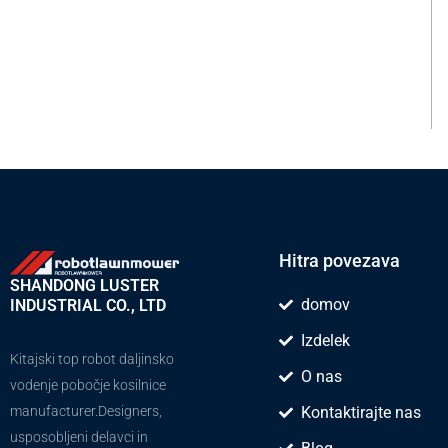
Hitra povezava
SHANDONG LUSTER
domov
INDUSTRIAL CO., LTD
Izdelek
Kitajski top robot daljinsko
O nas
vodenje pobočje kosilnice
manufacturer.Designers,
Kontaktirajte nas
usposobljeni delavci in