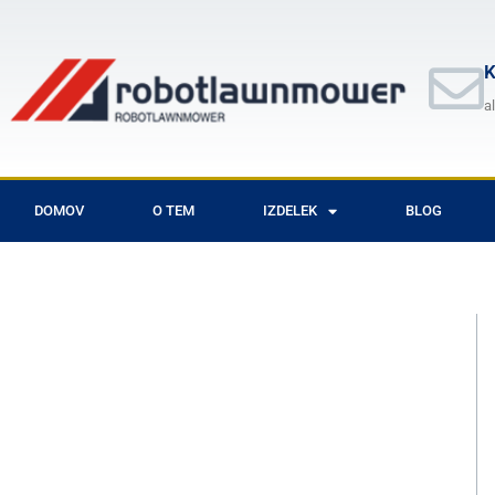
Skip
to
content
K
a
DOMOV
O TEM
IZDELEK
BLOG