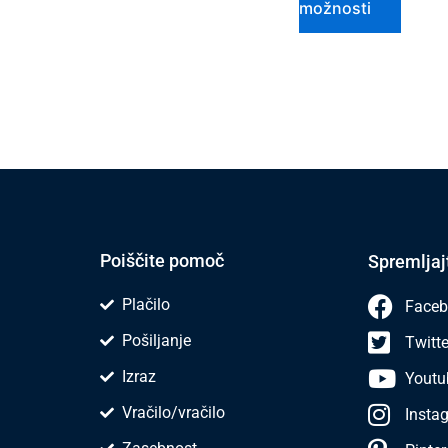
možnosti
Poiščite pomoč
Spremljaj
Plačilo
Faceb
Pošiljanje
Twitte
Izraz
Youtu
Vračilo/vračilo
Insta