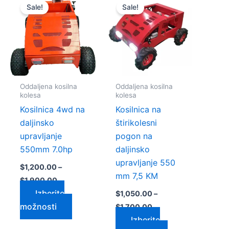
razpon:
razpon:
Sale!
Sale!
k
izdelek
izdelek
od
od
$1,200.00
$1,050.00
ima
ima
do
do
več
več
0
$1,900.00
$1,700.00
c.
različic.
različic.
sti
Možnosti
Možnosti
lahko
lahko
Oddaljena kosilna
Oddaljena kosilna
te
izberete
izberete
kolesa
kolesa
na
na
Kosilnica 4wd na
Kosilnica na
strani
strani
daljinsko
štirikolesni
a
izdelka
izdelka
upravljanje
pogon na
550mm 7.0hp
daljinsko
upravljanje 550
$
1,200.00
–
mm 7,5 KM
$
1,900.00
Izberite
$
1,050.00
–
možnosti
$
1,700.00
Izberite