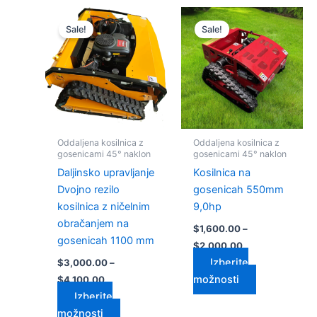
Cenovni
Cenovni
Ta
Ta
razpon:
razpon:
Sale!
Sale!
izdelek
izdelek
od
od
$3,000.00
ima
$1,600.00
ima
do
do
več
več
$4,100.00
$2,000.00
različic.
različic.
Možnosti
Možnosti
lahko
lahko
izberete
izberete
Oddaljena kosilnica z
Oddaljena kosilnica z
na
na
gosenicami 45° naklon
gosenicami 45° naklon
strani
strani
Daljinsko upravljanje
Kosilnica na
izdelka
izdelka
Dvojno rezilo
gosenicah 550mm
kosilnica z ničelnim
9,0hp
obračanjem na
$
1,600.00
–
gosenicah 1100 mm
$
2,000.00
Izberite
$
3,000.00
–
možnosti
$
4,100.00
Izberite
možnosti