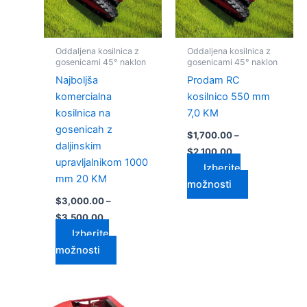
Možnosti
Možnosti
lahko
lahko
izberete
izberete
Oddaljena kosilnica z
Oddaljena kosilnica z
na
na
gosenicami 45° naklon
gosenicami 45° naklon
strani
strani
Najboljša
Prodam RC
izdelka
izdelka
komercialna
kosilnico 550 mm
kosilnica na
7,0 KM
gosenicah z
$
1,700.00
–
daljinskim
$
2,100.00
upravljalnikom 1000
Izberite
mm 20 KM
možnosti
$
3,000.00
–
$
3,500.00
Izberite
možnosti
Cenovni
Cenovni
Ta
Ta