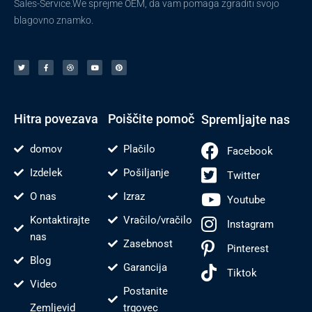
Sales-Service.We sprejme OEM, da vam pomaga zgraditi svojo
blagovno znamko.
T
F
V
Y
P
w
a
o
o
i
i
c
d
u
n
t
e
e
t
t
t
b
n
u
e
e
o
j
b
r
r
o
e
e
e
k
s
-
t
f
Hitra povezava
Poiščite pomoč
Spremljajte nas
domov
Plačilo
Facebook
Izdelek
Pošiljanje
Twitter
O nas
Izraz
Youtube
Kontaktirajte
Vračilo/vračilo
Instagram
nas
Zasebnost
Pinterest
Blog
Garancija
Tiktok
Video
Postanite
Zemljevid
trgovec