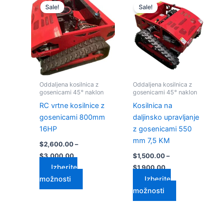
razpon:
razpon:
Sale!
Sale!
izdelek
izdelek
od
od
$2,600.00
ima
$1,500.00
ima
do
do
več
več
$3,000.00
$1,900.00
različic.
različic.
Možnosti
Možnosti
lahko
lahko
izberete
izberete
Oddaljena kosilnica z
Oddaljena kosilnica z
na
na
gosenicami 45° naklon
gosenicami 45° naklon
strani
strani
RC vrtne kosilnice z
Kosilnica na
izdelka
izdelka
gosenicami 800mm
daljinsko upravljanje
16HP
z gosenicami 550
mm 7,5 KM
$
2,600.00
–
$
3,000.00
$
1,500.00
–
Izberite
$
1,900.00
možnosti
Izberite
možnosti