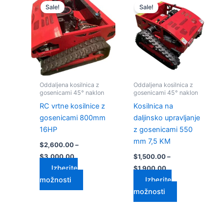
razpon:
razpon:
Sale!
Sale!
izdelek
izdelek
od
od
$2,600.00
ima
$1,500.00
ima
do
do
več
več
$3,000.00
$1,900.00
različic.
različic.
Možnosti
Možnosti
lahko
lahko
izberete
izberete
Oddaljena kosilnica z
Oddaljena kosilnica z
na
na
gosenicami 45° naklon
gosenicami 45° naklon
strani
strani
RC vrtne kosilnice z
Kosilnica na
izdelka
izdelka
gosenicami 800mm
daljinsko upravljanje
16HP
z gosenicami 550
mm 7,5 KM
$
2,600.00
–
$
3,000.00
$
1,500.00
–
Izberite
$
1,900.00
možnosti
Izberite
možnosti