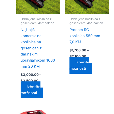
Možnosti
Možnosti
lahko
lahko
izberete
izberete
Oddaljena kosilnica z
Oddaljena kosilnica z
na
na
gosenicami 45° naklon
gosenicami 45° naklon
strani
strani
Najboljša
Prodam RC
izdelka
izdelka
komercialna
kosilnico 550 mm
kosilnica na
7,0 KM
gosenicah z
$
1,700.00
–
daljinskim
$
2,100.00
upravljalnikom 1000
Izberite
mm 20 KM
možnosti
$
3,000.00
–
$
3,500.00
Izberite
možnosti
Cenovni
Cenovni
Ta
Ta