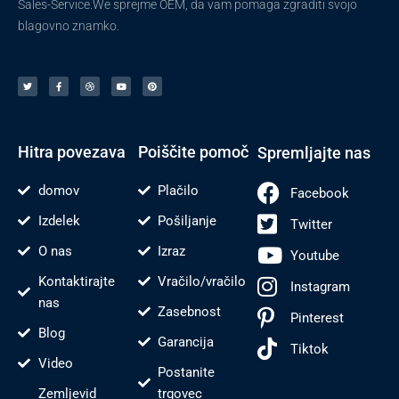
Sales-Service.We sprejme OEM, da vam pomaga zgraditi svojo
blagovno znamko.
T
F
V
Y
P
w
a
o
o
i
i
c
d
u
n
t
e
e
t
t
t
b
n
u
e
e
o
j
b
r
r
o
e
e
e
k
s
-
t
f
Hitra povezava
Poiščite pomoč
Spremljajte nas
domov
Plačilo
Facebook
Izdelek
Pošiljanje
Twitter
O nas
Izraz
Youtube
Kontaktirajte
Vračilo/vračilo
Instagram
nas
Zasebnost
Pinterest
Blog
Garancija
Tiktok
Video
Postanite
Zemljevid
trgovec