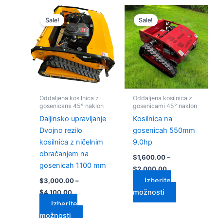
Cenovni
Cenovni
Ta
Ta
razpon:
razpon:
Sale!
Sale!
izdelek
izdelek
od
od
$3,000.00
ima
$1,600.00
ima
do
do
več
več
$4,100.00
$2,000.00
različic.
različic.
Možnosti
Možnosti
lahko
lahko
izberete
izberete
Oddaljena kosilnica z
Oddaljena kosilnica z
na
na
gosenicami 45° naklon
gosenicami 45° naklon
strani
strani
Daljinsko upravljanje
Kosilnica na
izdelka
izdelka
Dvojno rezilo
gosenicah 550mm
kosilnica z ničelnim
9,0hp
obračanjem na
$
1,600.00
–
gosenicah 1100 mm
$
2,000.00
Izberite
$
3,000.00
–
možnosti
$
4,100.00
Izberite
možnosti