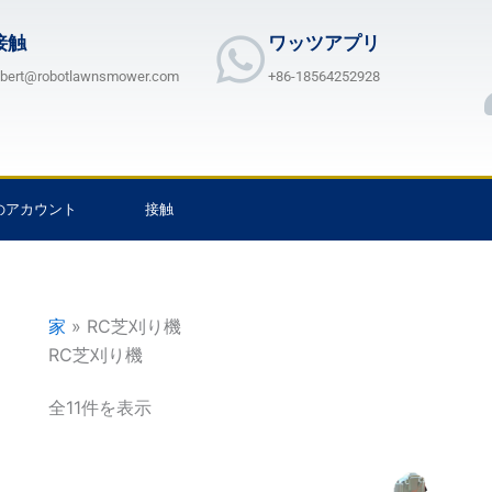
接触
ワッツアプリ
lbert@robotlawnsmower.com
+86-18564252928
のアカウント
接触
家
»
RC芝刈り機
RC芝刈り機
全11件を表示
価
価
こ
こ