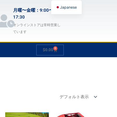
Japanese
月曜〜金曜：9:00〜
English
17:30
German
オンラインストアは常時営業し
ています
French
Spanish
0
Cart
$
0.00
Hungarian
Italian
Slovenian
価
価
こ
こ