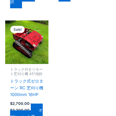
択
択
択
ン
ン
で
で
が
が
き
き
あ
あ
ま
ま
価
り
り
こ
格
す
す
ま
ま
Sale!
の
帯:
す。
す。
$2,700.00
商
–
オ
オ
品
$3,200.00
プ
プ
に
シ
シ
は
ョ
ョ
複
トラック付きリモー
ン
ン
数
ト芝刈り機 45°傾斜
は
は
の
トラック式ゼロタ
商
商
バ
ーン RC 芝刈り機
品
品
リ
1000mm 16HP
ペ
ペ
エ
ー
ー
$
2,700.00
–
ー
オ
ジ
ジ
$
3,200.00
シ