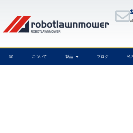
内
容
を
a
ス
キ
ッ
プ
家
について
製品
ブログ
私