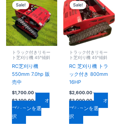
格
格
Sale!
Sale!
の
の
帯:
帯:
$1,700.00
$2,600.00
商
商
–
–
品
品
0
$2,100.00
$3,000.00
に
に
は
は
複
複
トラック付きリモー
トラック付きリモー
数
数
ト芝刈り機 45°傾斜
ト芝刈り機 45°傾斜
の
の
RC芝刈り機
RC 芝刈り機 トラ
バ
バ
550mm 7.0hp 販
ック付き 800mm
リ
リ
売中
16HP
エ
エ
$
1,700.00
–
$
2,600.00
–
ー
ー
オ
オ
$
2,100.00
$
3,000.00
シ
シ
プションを選
プションを選
ョ
ョ
択
択
ン
ン
が
が
あ
あ