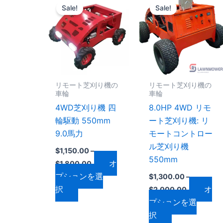
格
格
Sale!
Sale!
の
の
帯:
帯:
$1,150.00
$1,300.00
商
商
–
–
品
品
$1,800.00
$2,000.0
に
に
は
は
複
複
リモート芝刈り機の
リモート芝刈り機の
数
数
車輪
車輪
の
の
4WD芝刈り機 四
8.0HP 4WD リモ
バ
バ
輪駆動 550mm
ート芝刈り機: リ
リ
リ
9.0馬力
モートコントロー
エ
エ
ル芝刈り機
$
1,150.00
–
ー
ー
550mm
オ
$
1,800.00
シ
シ
プションを選
$
1,300.00
–
ョ
ョ
択
オ
$
2,000.00
ン
ン
プションを選
が
が
択
あ
あ