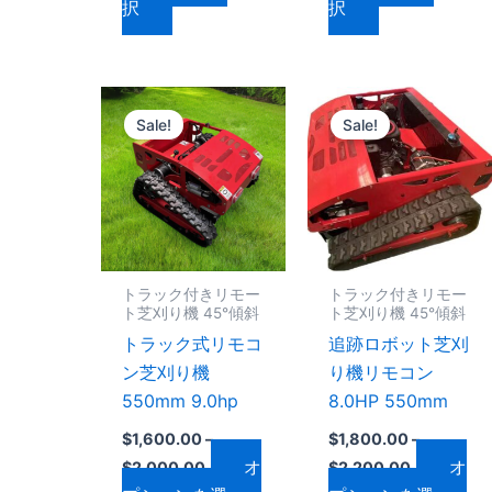
択
択
択
択
ン
ン
で
で
が
が
き
き
あ
あ
ま
ま
価
価
り
り
こ
こ
格
格
す
す
ま
ま
Sale!
Sale!
の
の
帯:
帯:
す。
す。
$1,600.00
$1,800.00
商
商
–
–
オ
オ
品
品
$2,000.00
$2,200.00
プ
プ
に
に
シ
シ
は
は
ョ
ョ
複
複
トラック付きリモー
トラック付きリモー
ン
ン
数
数
ト芝刈り機 45°傾斜
ト芝刈り機 45°傾斜
は
は
の
の
トラック式リモコ
追跡ロボット芝刈
商
商
バ
バ
ン芝刈り機
り機リモコン
品
品
リ
リ
550mm 9.0hp
8.0HP 550mm
ペ
ペ
エ
エ
ー
ー
$
1,600.00
–
$
1,800.00
–
ー
ー
オ
オ
ジ
ジ
$
2,000.00
$
2,200.00
シ
シ