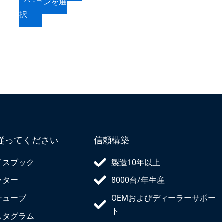
プションを選
か
か
ョ
択
ら
ら
ン
選
選
が
択
択
あ
で
で
り
き
き
ま
ま
ま
す。
す
す
オ
プ
シ
ョ
従ってください
信頼構築
ン
は
イスブック
製造10年以上
商
ッター
8000台/年生産
品
ペ
チューブ
OEMおよびディーラーサポー
ー
ト
スタグラム