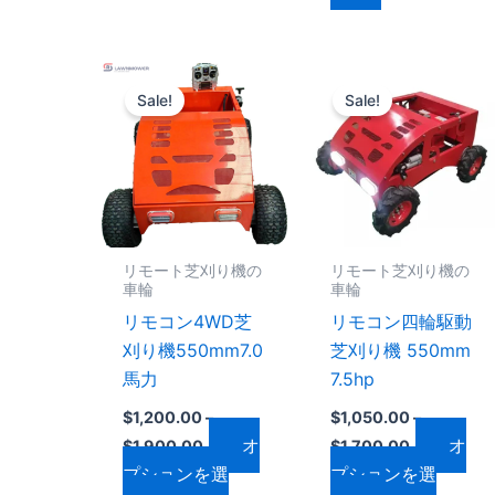
り
り
ま
ま
価
価
す。
す。
こ
こ
格
格
オ
オ
Sale!
Sale!
の
の
帯:
帯:
プ
プ
$1,200.00
$1,050.00
商
商
–
–
シ
シ
品
品
$1,900.00
$1,700.00
ョ
ョ
に
に
ン
ン
は
は
は
は
複
複
リモート芝刈り機の
リモート芝刈り機の
商
商
数
数
車輪
車輪
品
品
の
の
リモコン4WD芝
リモコン四輪駆動
ペ
ペ
バ
バ
刈り機550mm7.0
芝刈り機 550mm
ー
ー
リ
リ
馬力
7.5hp
ジ
ジ
エ
エ
か
か
$
1,200.00
–
$
1,050.00
–
ー
ー
オ
オ
ら
ら
$
1,900.00
$
1,700.00
シ
シ
プションを選
プションを選
選
選
ョ
ョ