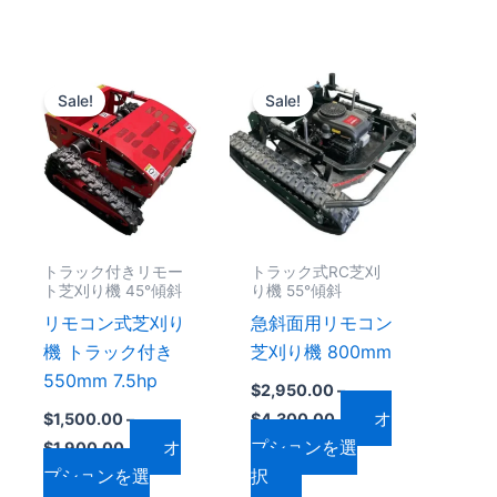
り
り
ま
ま
価
価
す。
す。
こ
こ
格
格
オ
オ
Sale!
Sale!
の
の
帯:
帯:
プ
プ
$1,500.00
$2,950.00
商
商
–
–
シ
シ
品
品
$1,900.00
$4,300.00
ョ
ョ
に
に
ン
ン
は
は
は
は
複
複
トラック付きリモー
トラック式RC芝刈
商
商
数
数
ト芝刈り機 45°傾斜
り機 55°傾斜
品
品
の
の
リモコン式芝刈り
急斜面用リモコン
ペ
ペ
バ
バ
機 トラック付き
芝刈り機 800mm
ー
ー
リ
リ
550mm 7.5hp
ジ
ジ
$
2,950.00
–
エ
エ
オ
か
か
$
1,500.00
–
$
4,300.00
ー
ー
オ
プションを選
ら
ら
$
1,900.00
シ
シ
プションを選
択
選
選
ョ
ョ