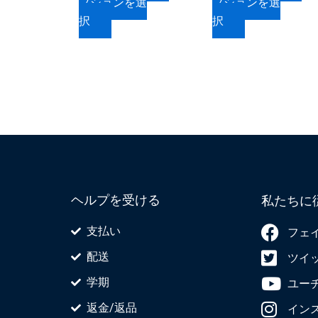
プションを選
プションを選
か
か
ョ
ョ
択
択
ら
ら
ン
ン
選
選
が
が
択
択
あ
あ
で
で
り
り
き
き
ま
ま
ま
ま
す。
す。
す
す
オ
オ
プ
プ
シ
シ
ョ
ョ
ヘルプを受ける
私たちに
ン
ン
は
は
支払い
フェ
商
商
配送
ツイ
品
品
ペ
ペ
学期
ユー
ー
ー
返金/返品
イン