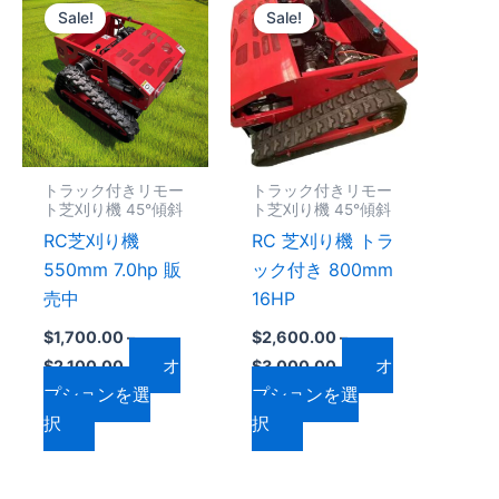
格
格
Sale!
Sale!
の
の
帯:
帯:
$1,700.00
$2,600.00
商
商
–
–
品
品
0
$2,100.00
$3,000.00
に
に
は
は
複
複
トラック付きリモー
トラック付きリモー
数
数
ト芝刈り機 45°傾斜
ト芝刈り機 45°傾斜
の
の
RC芝刈り機
RC 芝刈り機 トラ
バ
バ
550mm 7.0hp 販
ック付き 800mm
リ
リ
売中
16HP
エ
エ
$
1,700.00
–
$
2,600.00
–
ー
ー
オ
オ
$
2,100.00
$
3,000.00
シ
シ
プションを選
プションを選
ョ
ョ
択
択
ン
ン
が
が
あ
あ