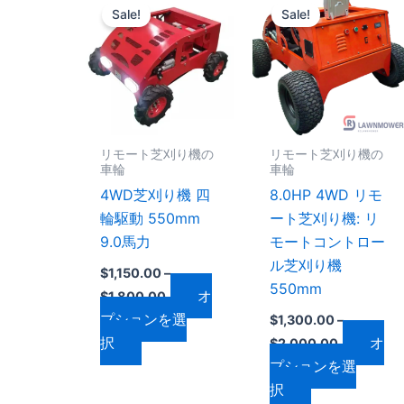
格
格
Sale!
Sale!
の
の
帯:
帯:
$1,150.00
$1,300.00
商
商
–
–
品
品
$1,800.00
$2,000.0
に
に
は
は
複
複
リモート芝刈り機の
リモート芝刈り機の
数
数
車輪
車輪
の
の
4WD芝刈り機 四
8.0HP 4WD リモ
バ
バ
輪駆動 550mm
ート芝刈り機: リ
リ
リ
9.0馬力
モートコントロー
エ
エ
ル芝刈り機
$
1,150.00
–
ー
ー
550mm
オ
$
1,800.00
シ
シ
プションを選
$
1,300.00
–
ョ
ョ
択
オ
$
2,000.00
ン
ン
プションを選
が
が
択
あ
あ