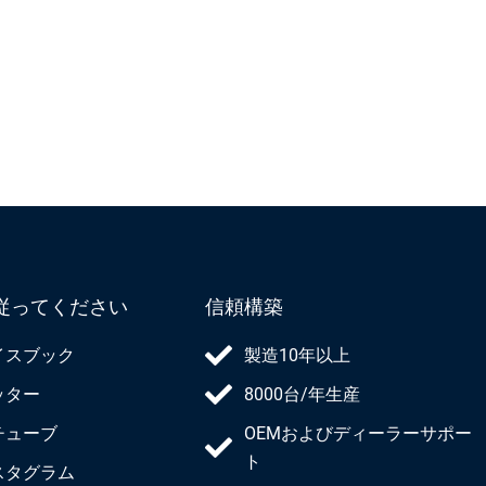
か
か
ら
ら
選
選
択
択
で
で
き
き
ま
ま
す
す
従ってください
信頼構築
イスブック
製造10年以上
ッター
8000台/年生産
チューブ
OEMおよびディーラーサポー
ト
スタグラム