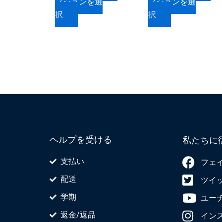
プションを選
プションを選
か
か
ョ
ョ
択
択
ら
ら
ン
ン
選
選
が
が
択
択
あ
あ
で
で
り
り
き
き
ま
ま
ま
ま
す。
す。
す
す
オ
オ
プ
プ
シ
シ
ョ
ョ
ヘルプを受ける
私たちに
ン
ン
は
は
支払い
フェ
商
商
配送
ツイ
品
品
ペ
ペ
学期
ユー
ー
ー
返金/返品
イン