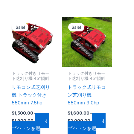
り
り
ま
ま
価
価
す。
す。
こ
こ
格
格
オ
オ
Sale!
Sale!
の
の
帯:
帯:
プ
プ
$1,500.00
$1,600.00
商
商
–
–
シ
シ
品
品
$1,900.00
$2,000.00
ョ
ョ
に
に
ン
ン
は
は
は
は
複
複
トラック付きリモー
トラック付きリモー
商
商
数
数
ト芝刈り機 45°傾斜
ト芝刈り機 45°傾斜
品
品
の
の
リモコン式芝刈り
トラック式リモコ
ペ
ペ
バ
バ
機 トラック付き
ン芝刈り機
ー
ー
リ
リ
550mm 7.5hp
550mm 9.0hp
ジ
ジ
エ
エ
か
か
$
1,500.00
–
$
1,600.00
–
ー
ー
オ
オ
ら
ら
$
1,900.00
$
2,000.00
シ
シ
プションを選
プションを選
選
選
ョ
ョ