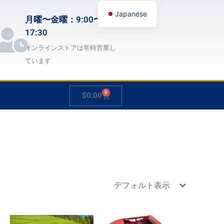
Japanese
月曜〜金曜：9:00〜
English
17:30
German
オンラインストアは常時営業し
ています
French
Spanish
0
Cart
$
0.00
Hungarian
Italian
Slovenian
価
価
こ
こ