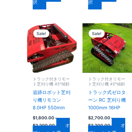
択
択
択
択
ン
ン
で
で
が
が
き
き
あ
あ
ま
ま
価
価
り
り
こ
こ
格
格
す
す
ま
ま
Sale!
Sale!
の
の
帯:
帯:
す。
す。
$1,800.00
$2,700.00
商
商
–
–
オ
オ
品
品
$2,200.00
$3,200.00
プ
プ
に
に
シ
シ
は
は
ョ
ョ
複
複
トラック付きリモー
トラック付きリモー
ン
ン
数
数
ト芝刈り機 45°傾斜
ト芝刈り機 45°傾斜
は
は
の
の
追跡ロボット芝刈
トラック式ゼロタ
商
商
バ
バ
り機リモコン
ーン RC 芝刈り機
品
品
リ
リ
8.0HP 550mm
1000mm 16HP
ペ
ペ
エ
エ
ー
ー
$
1,800.00
–
$
2,700.00
–
ー
ー
オ
オ
ジ
ジ
$
2,200.00
$
3,200.00
シ
シ