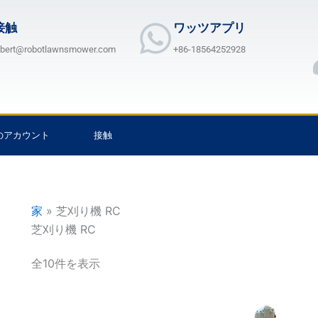
接触
ワッツアプリ
lbert@robotlawnsmower.com
+86-18564252928
のアカウント
接触
家
»
芝刈り機 RC
芝刈り機 RC
全10件を表示
価
価
こ
こ