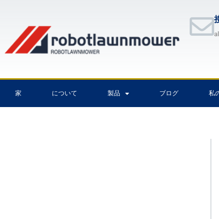
内
容
を
a
ス
キ
ッ
プ
家
について
製品
ブログ
私