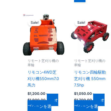
り
り
ま
ま
価
価
す。
す。
こ
こ
格
格
オ
オ
Sale!
Sale!
の
の
帯:
帯:
プ
プ
$1,200.00
$1,050.00
商
商
–
–
シ
シ
品
品
$1,900.00
$1,700.00
ョ
ョ
に
に
ン
ン
は
は
は
は
複
複
リモート芝刈り機の
リモート芝刈り機の
商
商
数
数
車輪
車輪
品
品
の
の
リモコン4WD芝
リモコン四輪駆動
ペ
ペ
バ
バ
刈り機550mm7.0
芝刈り機 550mm
ー
ー
リ
リ
馬力
7.5hp
ジ
ジ
エ
エ
か
か
$
1,200.00
–
$
1,050.00
–
ー
ー
オ
オ
ら
ら
$
1,900.00
$
1,700.00
シ
シ
プションを選
プションを選
選
選
ョ
ョ