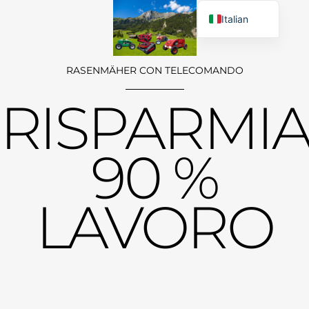
Italian
English
German
RASENMÄHER CON TELECOMANDO
French
RISPARMI
Japanese
Spanish
90 %
Hungarian
Slovenian
LAVORO