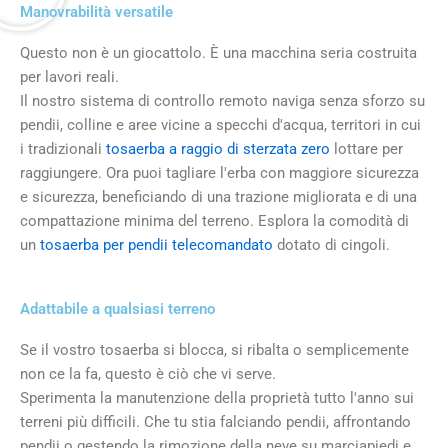
Manovrabilità versatile
Questo non è un giocattolo. È una macchina seria costruita
per lavori reali.
Il nostro sistema di controllo remoto naviga senza sforzo su
pendii, colline e aree vicine a specchi d'acqua, territori in cui
i tradizionali
tosaerba a raggio di sterzata zero
lottare per
raggiungere. Ora puoi tagliare l'erba con maggiore sicurezza
e sicurezza, beneficiando di una trazione migliorata e di una
compattazione minima del terreno. Esplora la comodità di
un
tosaerba per pendii telecomandato
dotato di cingoli.
Adattabile a qualsiasi terreno
Se il vostro tosaerba si blocca, si ribalta o semplicemente
non ce la fa, questo è ciò che vi serve.
Sperimenta la manutenzione della proprietà tutto l'anno sui
terreni più difficili. Che tu stia falciando pendii, affrontando
pendii o gestendo la rimozione della neve su marciapiedi e