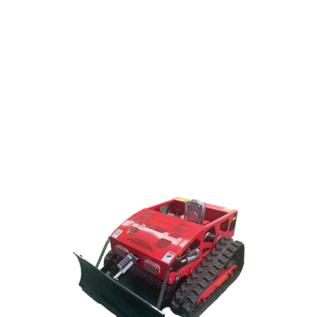
prati perfetti. Rasaerba ibrido telecomandato, con
cingoli e trazione integrale, pendenza massima di
55°.
Clicca qui
ROBOT TAGLIAERBA