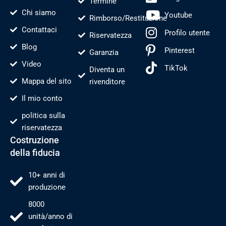
Termine
Chi siamo
Youtube
Rimborso/Restituzione
Contattaci
Profilo utente
Riservatezza
Blog
Pinterest
Garanzia
Video
TikTok
Diventa un
Mappa del sito
rivenditore
Il mio conto
politica sulla
riservatezza
Costruzione
della fiducia
10+ anni di
produzione
8000
unità/anno di