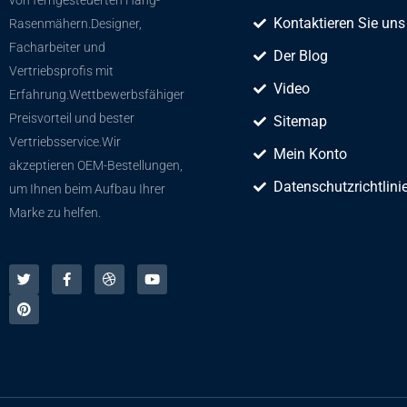
Kontaktieren Sie uns
Rasenmähern.Designer,
Facharbeiter und
Der Blog
Vertriebsprofis mit
Video
Erfahrung.Wettbewerbsfähiger
Preisvorteil und bester
Sitemap
Vertriebsservice.Wir
Mein Konto
akzeptieren OEM-Bestellungen,
Datenschutzrichtlini
um Ihnen beim Aufbau Ihrer
Marke zu helfen.
Þ
P
F
D
Y
j
i
a
r
o
ó
n
c
i
u
r
t
e
b
t
s
e
b
b
u
á
r
o
e
b
r
e
o
l
e
d
s
k
n
e
t
-
n
f