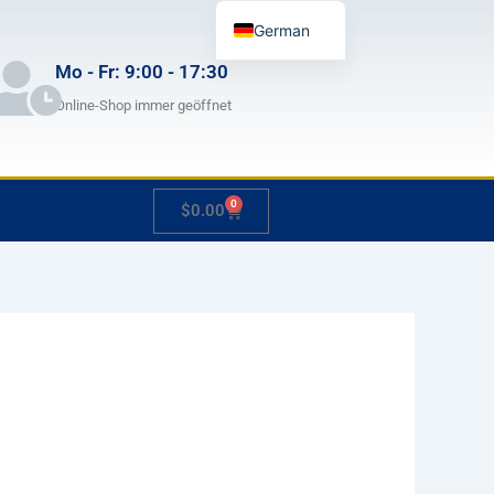
German
English
Mo - Fr: 9:00 - 17:30
French
Online-Shop immer geöffnet
Japanese
Spanish
0
Warenkorb
$
0.00
Hungarian
Italian
Slovenian