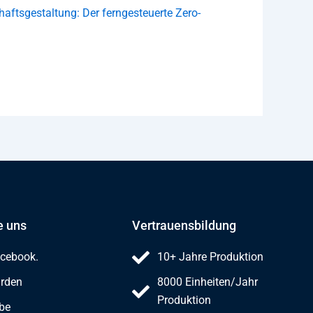
haftsgestaltung: Der ferngesteuerte Zero-
e uns
Vertrauensbildung
acebook.
10+ Jahre Produktion
árden
8000 Einheiten/Jahr
Produktion
be