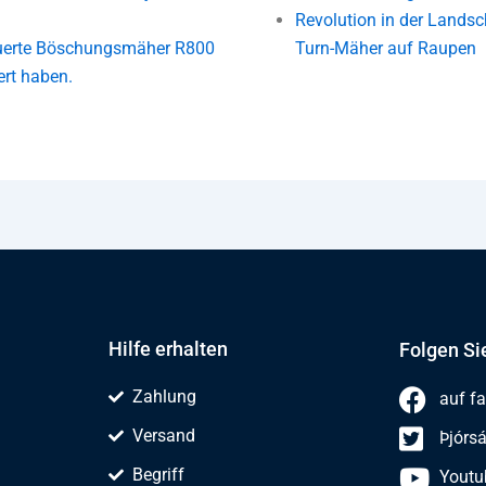
Revolution in der Landsc
euerte Böschungsmäher R800
Turn-Mäher auf Raupen
ert haben.
Hilfe erhalten
Folgen Si
Zahlung
auf f
Versand
Þjórs
Begriff
Youtu