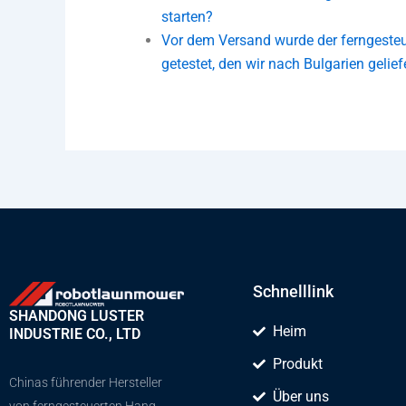
starten?
Vor dem Versand wurde der ferngest
getestet, den wir nach Bulgarien gelief
Schnelllink
SHANDONG LUSTER
Heim
INDUSTRIE CO., LTD
Produkt
Chinas führender Hersteller
Über uns
von ferngesteuerten Hang-