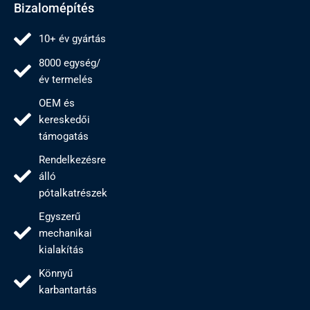
Bizalomépítés
10+ év gyártás
8000 egység/
év termelés
OEM és
kereskedői
támogatás
Rendelkezésre
álló
pótalkatrészek
Egyszerű
mechanikai
kialakítás
Könnyű
karbantartás