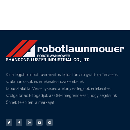
SHANDONG LUSTER INDUSTRIAL CO., LTD
Kína legjobb robot távirányítós lejtős fűnyíró gyártója.Tervezők,
szakmunkások és értékesítési szakemberek
tapasztalattal.Versenyképes árelőny és legjobb értékesítési
szolgáltatás.Elfogadjuk az OEM megrendelést, hogy segítsünk
Önnek felépíteni a márkáját.
T
F
C
Y
P
w
a
s
o
i
i
c
e
u
n
t
e
p
t
t
t
b
e
u
e
e
o
l
b
r