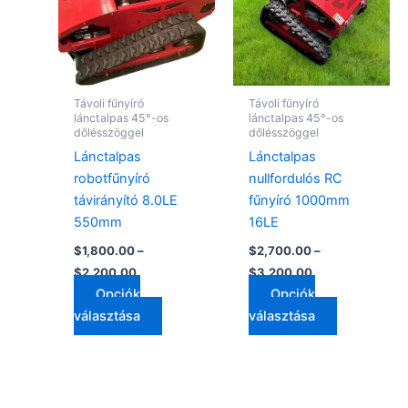
több
több
variációja
variációja
van.
van.
A
A
változatok
változatok
Távoli fűnyíró
Távoli fűnyíró
a
a
lánctalpas 45°-os
lánctalpas 45°-os
dőlésszöggel
dőlésszöggel
termékoldalon
termékolda
Lánctalpas
Lánctalpas
választhatók
választhat
robotfűnyíró
nullfordulós RC
ki
ki
távirányító 8.0LE
fűnyíró 1000mm
550mm
16LE
$
1,800.00
–
$
2,700.00
–
$
2,200.00
$
3,200.00
Opciók
Opciók
választása
választása