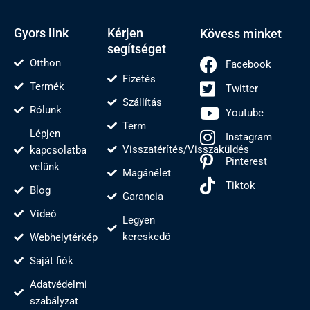
r
o
j
e
e
k
s
-
t
f
Gyors link
Kérjen
Kövess minket
segítséget
Otthon
Facebook
Fizetés
Termék
Twitter
Szállítás
Rólunk
Youtube
Term
Lépjen
Instagram
Visszatérítés/Visszaküldés
kapcsolatba
Pinterest
velünk
Magánélet
Tiktok
Blog
Garancia
Videó
Legyen
kereskedő
Webhelytérkép
Saját fiók
Adatvédelmi
szabályzat