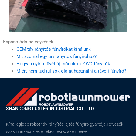
Kapcsolódó bejegyzések
OEM távirányítós fűnyírókat kínálunk
Mit szólnál egy távirányítós fűnyíróhoz?
Hogyan nyírja füvét új módokon: 4WD fűnyírók
Miért nem tud túl sok olajat használni a távoli fűnyíró?
SHANDONG LUSTER INDUSTRIAL CO., LTD
Kína legjobb robot távirányítós lejtős fűnyíró gyártója.Tervezők,
szakmunkások és értékesítési szakemberek