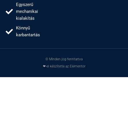
Egyszerű
mechanikai
kialakítás
Könnyű
karbantartás
© Minden jog fenntartva
❤-el készítette az Elementor