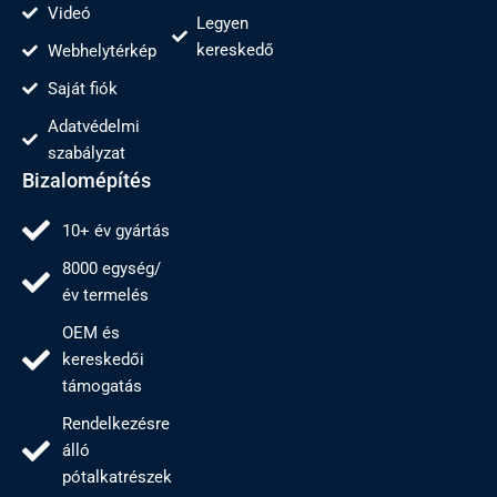
Videó
Legyen
kereskedő
Webhelytérkép
Saját fiók
Adatvédelmi
szabályzat
Bizalomépítés
10+ év gyártás
8000 egység/
év termelés
OEM és
kereskedői
támogatás
Rendelkezésre
álló
pótalkatrészek