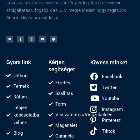
tapasztalattal.Versenyképes árelőny és legjobb értékesítési
szolgáltatás.Elfogadjuk az OEM megrendelést, hogy segítsünk
Önnek felépíteni a márkáját.
T
F
C
Y
P
w
a
s
o
i
i
c
e
u
n
t
e
p
t
t
t
b
e
u
e
e
o
l
b
r
r
o
j
e
e
k
s
-
t
f
Gyors link
Kérjen
Kövess minket
segítséget
Otthon
Facebook
Fizetés
Termék
Twitter
Szállítás
Rólunk
Youtube
Term
Lépjen
Instagram
Visszatérítés/Visszaküldés
kapcsolatba
Pinterest
velünk
Magánélet
Tiktok
Blog
Garancia