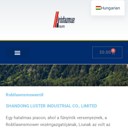
Skip
Hungarian
to
content
English
German
French
Japanese
0
Kosár
$
0.00
Spanish
AZ ÉN FIÓKOM
Italian
Slovenian
Robtlawnsmowerről
SHANDONG LUSTER INDUSTRIAL CO., LIMITED
Egy hatalmas piacon, ahol a fűnyírók versenyeznek, a
Robtlawnsmower vezérigazgatójának, Liunak az volt az