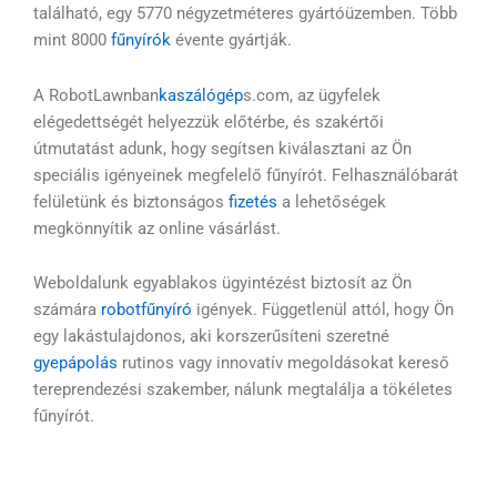
található, egy 5770 négyzetméteres gyártóüzemben. Több
mint 8000
fűnyírók
évente gyártják.
A RobotLawnban
kaszálógép
s.com, az ügyfelek
elégedettségét helyezzük előtérbe, és szakértői
útmutatást adunk, hogy segítsen kiválasztani az Ön
speciális igényeinek megfelelő fűnyírót. Felhasználóbarát
felületünk és biztonságos
fizetés
a lehetőségek
megkönnyítik az online vásárlást.
Weboldalunk egyablakos ügyintézést biztosít az Ön
számára
robotfűnyíró
igények. Függetlenül attól, hogy Ön
egy lakástulajdonos, aki korszerűsíteni szeretné
gyepápolás
rutinos vagy innovatív megoldásokat kereső
tereprendezési szakember, nálunk megtalálja a tökéletes
fűnyírót.