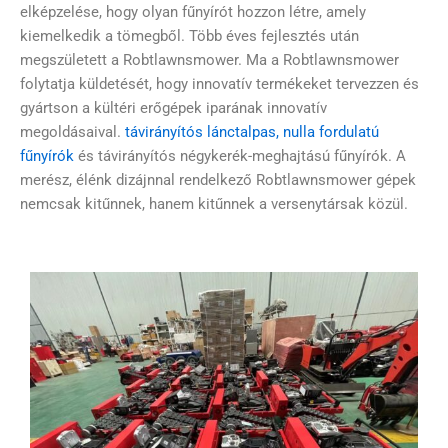
elképzelése, hogy olyan fűnyírót hozzon létre, amely
kiemelkedik a tömegből. Több éves fejlesztés után
megszületett a Robtlawnsmower. Ma a Robtlawnsmower
folytatja küldetését, hogy innovatív termékeket tervezzen és
gyártson a kültéri erőgépek iparának innovatív
megoldásaival.
távirányítós lánctalpas, nulla fordulatú
fűnyírók
és távirányítós négykerék-meghajtású fűnyírók. A
merész, élénk dizájnnal rendelkező Robtlawnsmower gépek
nemcsak kitűnnek, hanem kitűnnek a versenytársak közül.