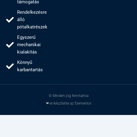
támogatás
Rendelkezésre
álló
pótalkatrészek
Egyszerű
mechanikai
kialakítás
Könnyű
karbantartás
© Minden jog fenntartva
❤-el készítette az Elementor