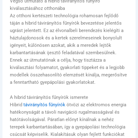
Végső útmutató a hibrid távirányítós fűnyíró
kiválasztásához otthonába
Az otthoni kertészeti technológia rohamosan fejlődő
táján a hibrid távirányítós fűnyírók bevezetése jelentős
ugrást jelentett. Ez az élvonalbeli berendezés kielégíti a
háztulajdonosok és a kertek szerelmeseinek bonyolult
igényeit, különösen azokat, akik a meredek lejtők
karbantartásának ijesztő feladatával szembesülnek.
Ennek az útmutatónak a célja, hogy tisztázza a
kiválasztási folyamatot, gyakorlati tippeket és a legjobb
modellek összehasonlító elemzését kínálja, megerősítve
a fenntartható gyepápolási gyakorlatokat.
A hibrid távirányítós fűnyírók ismerete
Hibrid
távirányítós fűnyírók
ötvözi az elektromos energia
hatékonyságát a távoli navigáció rugalmasságával és
hatótávolságával. Páratlan előnyt kínálnak a nehéz
terepek karbantartásában, így a gyepápolási technológia
csúcsát képviselik. Kialakításuk olyan fejlett funkciókat