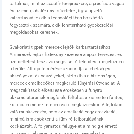
tartalmaz, mint az adaptív terepreakció, a precíziós vágás
és az energiahatékony műveletek, így alapvető
választássá teszik a technológiában hozzáértő
fogyasztók számára, akik fenntartható gyepkezelési
megoldásokat keresnek.
Gyakorlati tippek meredek lejtők karbantartásához
A meredek lejtők hatékony kezelése alapos tervezést és
üzemeltetést tesz szükségessé. A telepítést megelőzően
a terület átfogó felmérése azonosítja a lehetséges
akadályokat és veszélyeket, biztosítva a biztonságos,
meredek emelkedőket megkerülő fűnyírási útvonalat. A
megszakítások elkerülése érdekében a fűnyíró
akkumulátorainak megfelelő feltöltése kiemelten fontos,
különösen nehéz terepen való megküzdéskor. A lejtőkön
való munkavégzés, nem az emelkedő vagy ereszkedő,
minimálisra csökkenti a fűnyíró felborulásának
kockázatát. A folyamatos felügyelet a mindig elérhető
távirányítóval garantálja az azonnali reagálást a