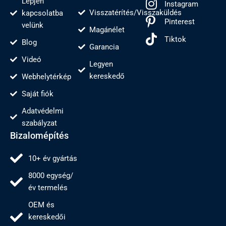
Lépjen
Instagram
Visszatérítés/Visszaküldés
kapcsolatba
Pinterest
velünk
Magánélet
Tiktok
Blog
Garancia
Videó
Legyen
kereskedő
Webhelytérkép
Saját fiók
Adatvédelmi
szabályzat
Bizalomépítés
10+ év gyártás
8000 egység/
év termelés
OEM és
kereskedői