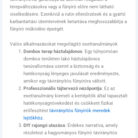
terepváltozásokra vagy a fűnyíró előre nem látható
viselkedésére. Ezenkívül a rutin ellenőrzések és a gyártó
karbantartási ütemtervének betartása meghosszabbítja a
fűnyíró működési épségét.
Valós alkalmazásokat megvilágító esettanulmányok
Dombos terep háztulajdonos
: Egy túlnyomóan
dombos területen lakó háztulajdonos
tanúvallomása szerint a biztonság és a
hatékonyság lényeges javulását eredményezte,
amikor egy távirányítós fűnyíróra váltott.
Professzionális tájtervező nézőpontja
: Ez az
esettanulmány kiemeli a kertépítők által tapasztalt
hatékonyságnövekedést és csökkent fizikai
erőfeszítést
távirányítós fűnyírók meredek
lejtőkhöz
.
DIY rajongó utazása
: Érdekes narratíva, amely
részletezi a hagyományos fűnyíró távirányítós