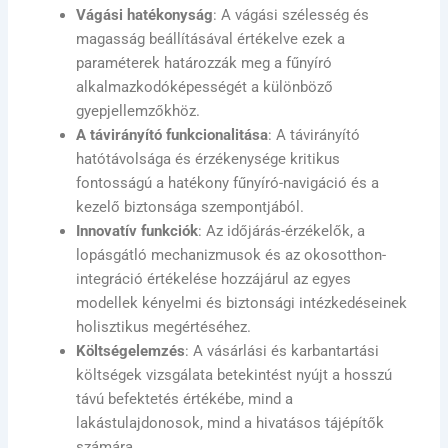
Vágási hatékonyság
: A vágási szélesség és
magasság beállításával értékelve ezek a
paraméterek határozzák meg a fűnyíró
alkalmazkodóképességét a különböző
gyepjellemzőkhöz.
A távirányító funkcionalitása
: A távirányító
hatótávolsága és érzékenysége kritikus
fontosságú a hatékony fűnyíró-navigáció és a
kezelő biztonsága szempontjából.
Innovatív funkciók
: Az időjárás-érzékelők, a
lopásgátló mechanizmusok és az okosotthon-
integráció értékelése hozzájárul az egyes
modellek kényelmi és biztonsági intézkedéseinek
holisztikus megértéséhez.
Költségelemzés
: A vásárlási és karbantartási
költségek vizsgálata betekintést nyújt a hosszú
távú befektetés értékébe, mind a
lakástulajdonosok, mind a hivatásos tájépítők
számára.