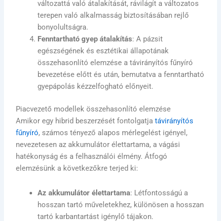
változattá való átalakítását, rávilágít a változatos
terepen való alkalmasság biztosításában rejlő
bonyolultságra.
Fenntartható gyep átalakítás
: A pázsit
egészségének és esztétikai állapotának
összehasonlító elemzése a távirányítós fűnyíró
bevezetése előtt és után, bemutatva a fenntartható
gyepápolás kézzelfogható előnyeit.
Piacvezető modellek összehasonlító elemzése
Amikor egy hibrid beszerzését fontolgatja
távirányítós
fűnyíró
, számos tényező alapos mérlegelést igényel,
nevezetesen az akkumulátor élettartama, a vágási
hatékonyság és a felhasználói élmény. Átfogó
elemzésünk a következőkre terjed ki:
Az akkumulátor élettartama
: Létfontosságú a
hosszan tartó műveletekhez, különösen a hosszan
tartó karbantartást igénylő tájakon.