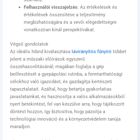
Felhasználói visszajelzés
: Az értékelések és
értékelések összesítése a teljesítmény
megbízhatóságára és a vevői elégedettségre
vonatkozóan kínál perspektívákat.
Végső gondolatok
Az ideális hibrid kiválasztása
távirányítós fűnyíró
többet
jelent a műszaki előírások egyszerű
összehasonlításánál; magában foglalja a gép
beillesztését a gyepápolási rutinba, a fenntarthatósági
célokhoz való igazodást, és gazdagítja kertészeti
tapasztalatait. Azáltal, hogy betartja gyakorlatias
javaslatainkat, és hasznosítja a valós alkalmazásokból
nyert betekintést, fel van készülve arra, hogy tájékozott
döntést hozzon, így biztosítva, hogy pázsitja a
technológiai innováció és a környezetvédelem tanúja
maradjon.