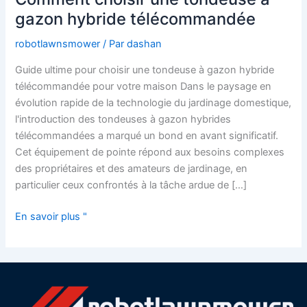
choisir
gazon hybride télécommandée
une
robotlawnsmower
/ Par
dashan
tondeuse
à
Guide ultime pour choisir une tondeuse à gazon hybride
gazon
télécommandée pour votre maison Dans le paysage en
hybride
évolution rapide de la technologie du jardinage domestique,
télécommandée
l'introduction des tondeuses à gazon hybrides
télécommandées a marqué un bond en avant significatif.
Cet équipement de pointe répond aux besoins complexes
des propriétaires et des amateurs de jardinage, en
particulier ceux confrontés à la tâche ardue de […]
En savoir plus "