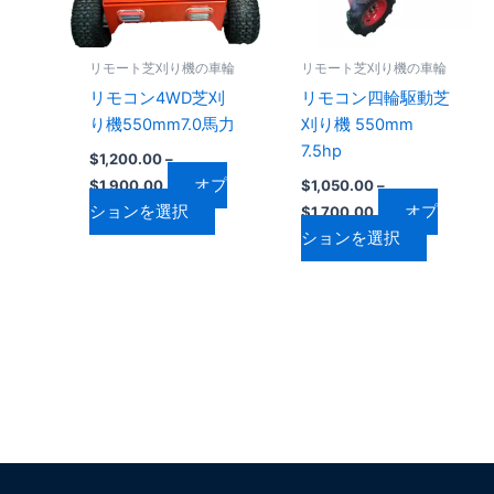
は
は
ョ
ョ
複
複
ン
ン
数
数
リモート芝刈り機の車輪
リモート芝刈り機の車輪
は
は
の
の
リモコン4WD芝刈
リモコン四輪駆動芝
商
商
バ
バ
り機550mm7.0馬力
刈り機 550mm
品
品
リ
リ
7.5hp
ペ
ペ
$
1,200.00
–
エ
エ
ー
ー
オプ
$
1,900.00
$
1,050.00
–
ー
ー
ジ
ジ
ションを選択
オプ
$
1,700.00
シ
シ
か
か
ションを選択
ョ
ョ
ら
ら
ン
ン
選
選
が
が
択
択
あ
あ
で
で
り
り
き
き
ま
ま
ま
ま
す。
す。
す
す
オ
オ
プ
プ
シ
シ