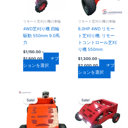
は
は
複
複
数
数
リモート芝刈り機の車輪
リモート芝刈り機の車輪
の
の
4WD芝刈り機 四輪
8.0HP 4WD リモー
バ
バ
駆動 550mm 9.0馬
ト芝刈り機: リモー
リ
リ
力
トコントロール芝刈
エ
エ
り機 550mm
$
1,150.00
–
ー
ー
オプ
$
1,800.00
$
1,300.00
–
シ
シ
ションを選択
オプ
$
2,000.00
ョ
ョ
ションを選択
ン
ン
が
が
あ
あ
り
り
価
価
こ
こ
格
格
ま
ま
Sale!
Sale!
の
の
帯:
帯:
す。
す。
$1,200.00
商
$1,050.00
商
–
–
オ
オ
品
品
$1,900.00
$1,700.00
プ
プ
に
に
シ
シ