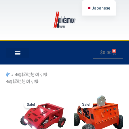
内
Japanese
容
を
English
ス
German
キ
French
ッ
プ
Spanish
0
Cart
$
0.00
Hungarian
について
製品
私のアカウント
Italian
Slovenian
家
»
4輪駆動芝刈り機
4輪駆動芝刈り機
価
価
こ
こ
格
格
Sale!
Sale!
の
の
帯:
帯:
$1,150.00
商
$1,300.00
商
–
–
品
品
$1,800.00
$2,000.00
に
に