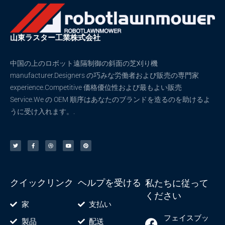
ョ
ョ
ン
ン
は
は
山東ラスター工業株式会社
商
商
品
品
中国の上のロボット遠隔制御の斜面の芝刈り機
ペ
ペ
manufacturer.Designers の巧みな労働者および販売の専門家
ー
ー
experience.Competitive 価格優位性および最もよい販売
ジ
ジ
Service.We の OEM 順序はあなたのブランドを造るのを助けるよ
か
か
うに受け入れます。.
ら
ら
選
選
ツ
F
ド
ユ
ピ
択
択
イ
a
リ
ー
ン
ッ
c
ブ
チ
タ
タ
e
ル
ュ
レ
で
で
ー
b
ー
ス
o
ブ
ト
き
き
o
k
-
ま
ま
f
クイックリンク
ヘルプを受ける
私たちに従って
す
す
ください
家
支払い
フェイスブッ
製品
配送