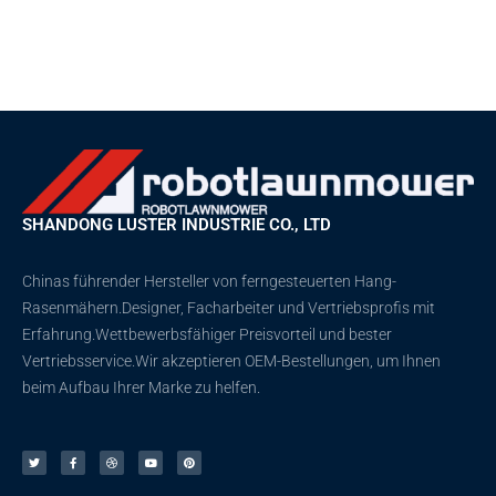
SHANDONG LUSTER INDUSTRIE CO., LTD
Chinas führender Hersteller von ferngesteuerten Hang-
Rasenmähern.Designer, Facharbeiter und Vertriebsprofis mit
Erfahrung.Wettbewerbsfähiger Preisvorteil und bester
Vertriebsservice.Wir akzeptieren OEM-Bestellungen, um Ihnen
beim Aufbau Ihrer Marke zu helfen.
Þ
F
D
Y
P
j
a
r
o
i
ó
c
i
u
n
r
e
b
t
t
s
b
b
u
e
á
o
e
b
r