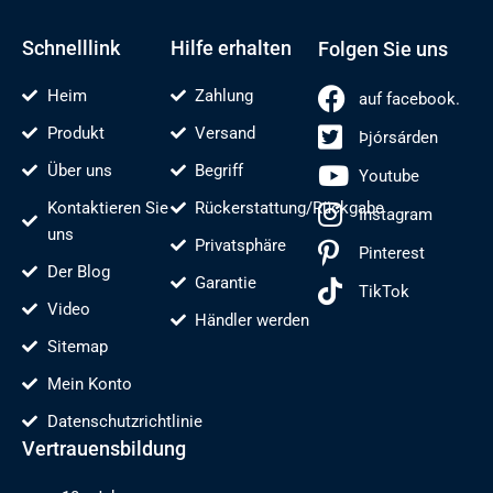
r
o
l
e
e
d
k
n
s
e
-
t
n
f
Schnelllink
Hilfe erhalten
Folgen Sie uns
Heim
Zahlung
auf facebook.
Produkt
Versand
Þjórsárden
Über uns
Begriff
Youtube
Kontaktieren Sie
Rückerstattung/Rückgabe
Instagram
uns
Privatsphäre
Pinterest
Der Blog
Garantie
TikTok
Video
Händler werden
Sitemap
Mein Konto
Datenschutzrichtlinie
Vertrauensbildung