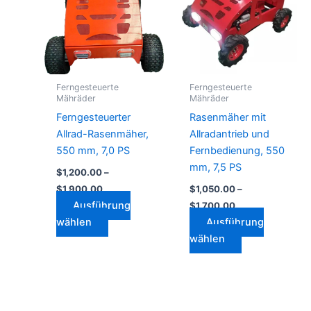
mehrere
mehrere
Varianten
Varianten
auf.
auf.
Die
Die
Optionen
Optionen
Ferngesteuerte
Ferngesteuerte
können
können
Mähräder
Mähräder
auf
auf
Ferngesteuerter
Rasenmäher mit
der
der
Allrad-Rasenmäher,
Allradantrieb und
Produktseite
Produktseite
550 mm, 7,0 PS
Fernbedienung, 550
gewählt
gewählt
mm, 7,5 PS
$
1,200.00
–
werden
werden
$
1,900.00
$
1,050.00
–
Ausführung
$
1,700.00
wählen
Ausführung
wählen