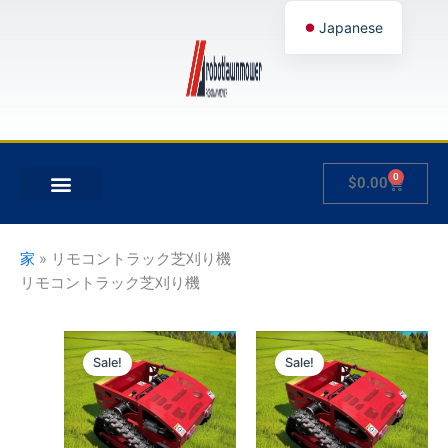
内
Japanese
容
を
English
ス
German
キ
French
ッ
プ
Spanish
0
Cart
$
0.00
Hungarian
について
製品
私のアカウント
Italian
Slovenian
家
»
リモコントラック芝刈り機
リモコントラック芝刈り機
価
価
こ
こ
格
格
Sale!
Sale!
の
の
帯:
帯:
$3,000.00
商
$1,700.00
商
–
–
品
品
$3,500.00
$2,100.00
に
に