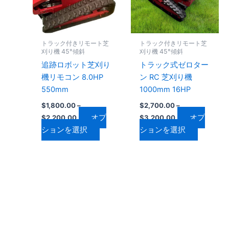
に
に
シ
シ
は
は
ョ
ョ
複
複
ン
ン
数
数
は
は
トラック付きリモート芝
トラック付きリモート芝
の
の
商
商
刈り機 45°傾斜
刈り機 45°傾斜
バ
バ
品
品
追跡ロボット芝刈り
トラック式ゼロター
リ
リ
ペ
ペ
機リモコン 8.0HP
ン RC 芝刈り機
エ
エ
ー
ー
550mm
1000mm 16HP
ー
ー
ジ
ジ
$
1,800.00
–
$
2,700.00
–
シ
シ
か
か
オプ
オプ
$
2,200.00
$
3,200.00
ョ
ョ
ら
ら
ションを選択
ションを選択
ン
ン
選
選
が
が
択
択
あ
あ
で
で
り
り
き
き
ま
ま
ま
ま
す。
す。
す
す
オ
オ
プ
プ