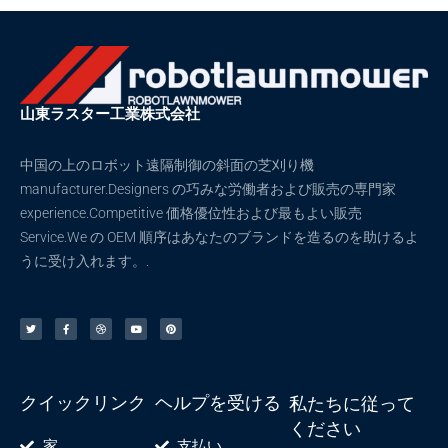
シ
シ
ョ
ョ
ン
ン
は
は
商
商
山東ラスター工業株式会社
品
品
ペ
ペ
中国の上のロボット遠隔制御の斜面の芝刈り機
ー
ー
manufacturer.Designers の巧みな労働者および販売の専門家
ジ
ジ
experience.Competitive 価格優位性および最もよい販売
か
か
Service.We の OEM 順序はあなたのブランドを造るのを助けるよ
ら
ら
うに受け入れます。.
選
選
択
択
ツ
F
ド
ユ
ピ
イ
a
リ
ー
ン
で
で
ッ
c
ブ
チ
タ
タ
e
ル
ュ
レ
ー
b
ー
ス
き
き
o
ブ
ト
o
ま
ま
k
-
す
す
f
クイックリンク
ヘルプを受ける
私たちに従って
ください
家
支払い