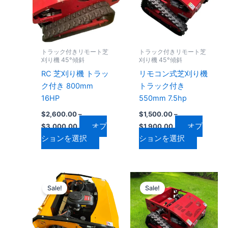
$3,000.00
$1,900.00
に
に
ョ
ョ
は
は
ン
ン
複
複
は
は
数
数
商
商
トラック付きリモート芝
トラック付きリモート芝
の
の
品
品
刈り機 45°傾斜
刈り機 45°傾斜
バ
バ
ペ
ペ
RC 芝刈り機 トラッ
リモコン式芝刈り機
リ
リ
ー
ー
ク付き 800mm
トラック付き
エ
エ
ジ
ジ
16HP
550mm 7.5hp
ー
ー
か
か
$
2,600.00
–
$
1,500.00
–
シ
シ
ら
ら
オプ
オプ
$
3,000.00
$
1,900.00
ョ
ョ
選
選
ションを選択
ションを選択
ン
ン
択
択
が
が
で
で
あ
あ
き
き
価
価
こ
こ
り
り
ま
ま
格
格
Sale!
Sale!
の
の
ま
ま
帯:
帯:
す
す
$3,000.00
商
$1,600.00
商
す。
す。
–
–
品
品
オ
オ
$4,100.00
$2,000.00
に
に