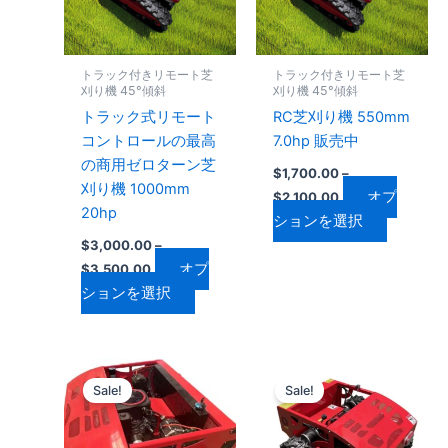
は
は
複
複
数
数
トラック付きリモート芝
トラック付きリモート芝
の
の
刈り機 45°傾斜
刈り機 45°傾斜
バ
バ
トラック式リモート
RC芝刈り機 550mm
リ
リ
コントロールの最高
7.0hp 販売中
エ
エ
の商用ゼロターン芝
$
1,700.00
–
ー
ー
刈り機 1000mm
オプ
$
2,100.00
シ
シ
20hp
ションを選択
ョ
ョ
$
3,000.00
–
ン
ン
オプ
$
3,500.00
が
が
ションを選択
あ
あ
り
り
ま
ま
価
価
こ
こ
す。
す。
格
格
Sale!
Sale!
の
の
オ
オ
帯:
帯:
$2,600.00
商
$1,500.00
商
プ
プ
–
–
品
品
シ
シ