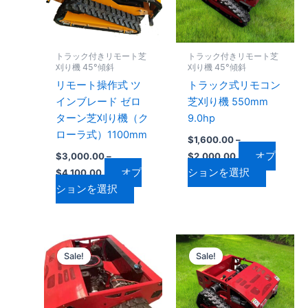
プ
プ
は
は
シ
シ
複
複
ョ
ョ
数
数
ン
ン
トラック付きリモート芝
トラック付きリモート芝
の
の
は
は
刈り機 45°傾斜
刈り機 45°傾斜
バ
バ
商
商
リモート操作式 ツ
トラック式リモコン
リ
リ
品
品
インブレード ゼロ
芝刈り機 550mm
エ
エ
ペ
ペ
ターン芝刈り機（ク
9.0hp
ー
ー
ー
ー
ローラ式）1100mm
$
1,600.00
–
シ
シ
ジ
ジ
オプ
$
3,000.00
–
$
2,000.00
ョ
ョ
か
か
オプ
ションを選択
$
4,100.00
ン
ン
ら
ら
ションを選択
が
が
選
選
あ
あ
択
択
り
り
で
で
価
価
こ
こ
ま
ま
き
き
格
格
Sale!
Sale!
の
の
す。
す。
帯:
帯:
ま
ま
$1,800.00
商
$2,700.00
商
オ
オ
す
す
–
–
品
品
プ
プ
$2,200.00
$3,200.00