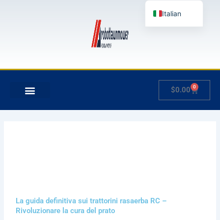
Vai
Italian
al
contenuto
English
German
French
Japanese
0
Carrello
$
0.00
Spanish
Hungarian
Slovenian
La guida definitiva sui trattorini rasaerba RC –
Rivoluzionare la cura del prato