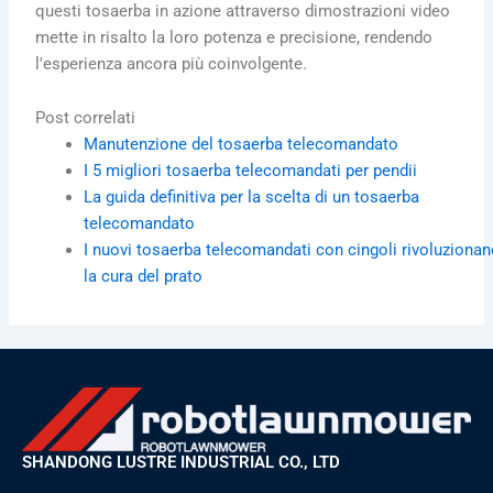
questi tosaerba in azione attraverso dimostrazioni video
mette in risalto la loro potenza e precisione, rendendo
l'esperienza ancora più coinvolgente.
Post correlati
Manutenzione del tosaerba telecomandato
I 5 migliori tosaerba telecomandati per pendii
La guida definitiva per la scelta di un tosaerba
telecomandato
I nuovi tosaerba telecomandati con cingoli rivoluziona
la cura del prato
SHANDONG LUSTRE INDUSTRIAL CO., LTD