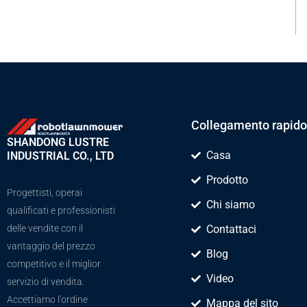
Collegamento rapido
SHANDONG LUSTRE
Casa
INDUSTRIAL CO., LTD
Prodotto
Progettisti, operai
Chi siamo
qualificati e professionisti
delle vendite con il
Contattaci
vantaggio del prezzo
Blog
competitivo e il miglior
Video
servizio di vendita.
Accettiamo l'ordine
Mappa del sito