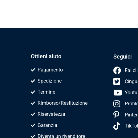
Ottieni aiuto
Seguici
Pagamento
Fai cl
Spedizione
Cingue
Termine
Youtu
Rimborso/Restituzione
Profil
Riservatezza
Pinter
Garanzia
TikTo
Diventa un rivenditore