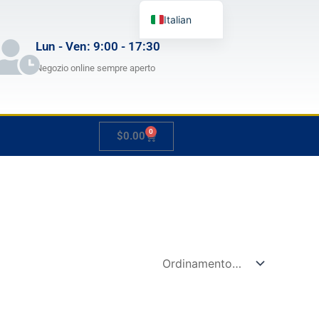
Italian
English
Lun - Ven: 9:00 - 17:30
German
Negozio online sempre aperto
French
Japanese
0
Carrello
$
0.00
Spanish
Hungarian
Slovenian