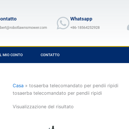
ontatto
Whatsapp
lbert@robotlawnsmower.com
+86-18564252928
IL MIO CONTO
CONTATTO
Casa
»
tosaerba telecomandato per pendii ripidi
tosaerba telecomandato per pendii ripidi
Visualizzazione del risultato
Fascia
Questo