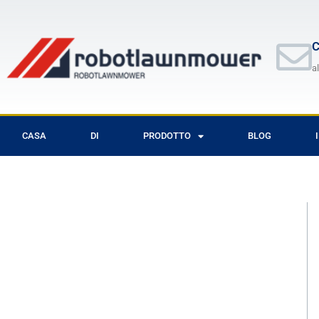
Vai
al
contenuto
C
a
CASA
DI
PRODOTTO
BLOG