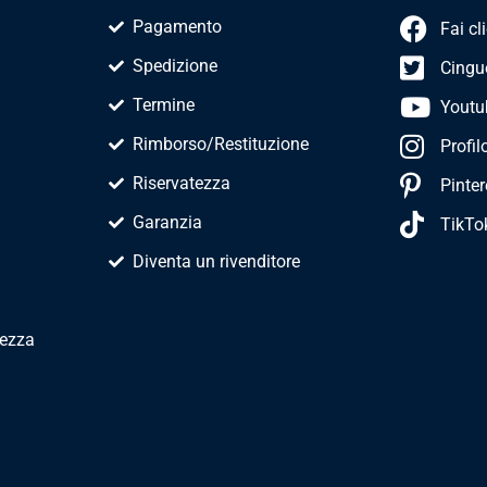
Pagamento
Fai cl
Spedizione
Cingue
Termine
Youtu
Rimborso/Restituzione
Profil
Riservatezza
Pinter
Garanzia
TikTo
Diventa un rivenditore
tezza