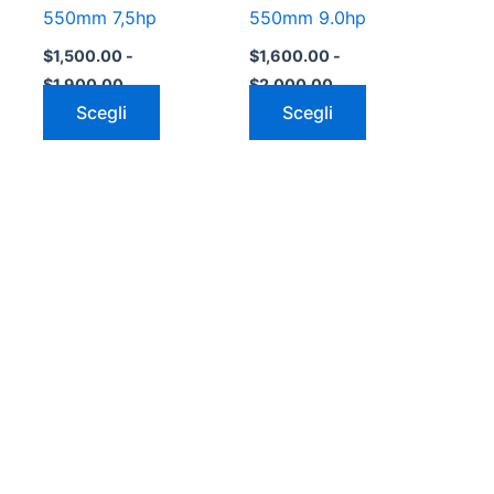
del
del
550mm 7,5hp
550mm 9.0hp
tto
prodotto
prodotto
$
1,500.00
-
$
1,600.00
-
$
1,900.00
$
2,000.00
Scegli
Scegli
to
tto
ti.
ni
ono
e
e