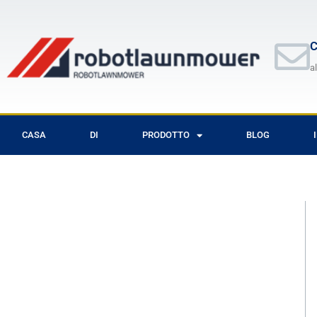
Vai
al
contenuto
C
a
CASA
DI
PRODOTTO
BLOG