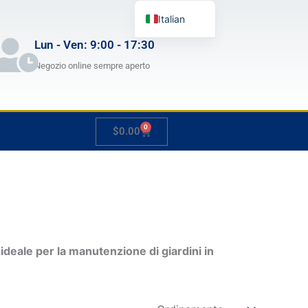
Italian
English
Lun - Ven: 9:00 - 17:30
German
Negozio online sempre aperto
French
Japanese
0
Carrello
$
0.00
Spanish
Hungarian
Slovenian
ideale per la manutenzione di giardini in