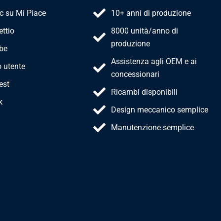
ic su Mi Piace
10+ anni di produzione
ttio
8000 unità/anno di
produzione
be
Assistenza agli OEM e ai
o utente
concessionari
est
Ricambi disponibili
k
Design meccanico semplice
Manutenzione semplice