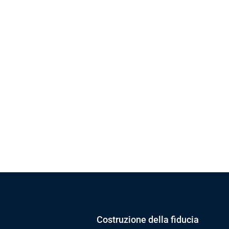
a
tto
Costruzione della fiducia