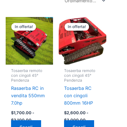
Fascia
Fascia
to
Questo
Questo
di
di
In offerta!
In offerta!
tto
prodotto
prodotto
prezzo:
prezzo:
da
da
ha
ha
$1,700.00
$2,600.00
più
più
a
a
ti.
varianti.
varianti.
0
$2,100.00
$3,000.00
Le
Le
ni
opzioni
opzioni
Tosaerba remoto
Tosaerba remoto
ono
possono
possono
con cingoli 45°
con cingoli 45°
e
essere
essere
Pendenza
Pendenza
e
scelte
scelte
Rasaerba RC in
Tosaerba RC
nella
nella
vendita 550mm
con cingoli
a
pagina
pagina
7.0hp
800mm 16HP
del
del
$
1,700.00
-
$
2,600.00
-
tto
prodotto
prodotto
$
2,100.00
$
3,000.00