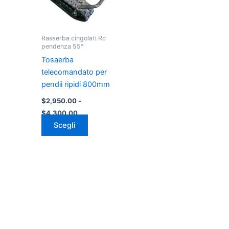
Le
opzioni
possono
Rasaerba cingolati Rc
essere
pendenza 55°
scelte
Tosaerba
nella
telecomandato per
pagina
pendii ripidi 800mm
del
$
2,950.00
-
prodotto
$
4,300.00
Scegli