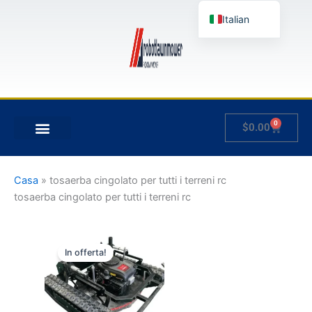
Vai
Italian
al
contenuto
English
German
French
Japanese
0
Carrello
$
0.00
Spanish
Hungarian
Slovenian
Casa
»
tosaerba cingolato per tutti i terreni rc
tosaerba cingolato per tutti i terreni rc
Fascia
Questo
di
In offerta!
prodotto
prezzo:
da
ha
$2,950.00
più
a
varianti.
$4,300.00