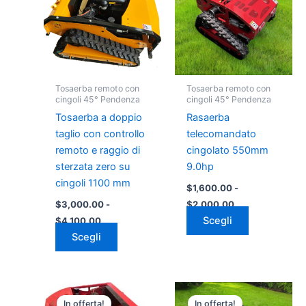
$3,000.00
$1,600.00
più
più
a
a
varianti.
varianti.
$4,100.00
$2,000.00
Le
Le
opzioni
opzioni
possono
possono
Tosaerba remoto con
Tosaerba remoto con
essere
essere
cingoli 45° Pendenza
cingoli 45° Pendenza
scelte
scelte
Tosaerba a doppio
Rasaerba
nella
nella
taglio con controllo
telecomandato
pagina
pagina
remoto e raggio di
cingolato 550mm
del
del
sterzata zero su
9.0hp
prodotto
prodotto
cingoli 1100 mm
$
1,600.00
-
$
3,000.00
-
$
2,000.00
Scegli
$
4,100.00
Scegli
Fascia
Fascia
Questo
Questo
di
di
In offerta!
In offerta!