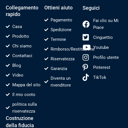
i
-
t
o
f
Collegamento
Ottieni aiuto
Seguici
rapido
Pagamento
Fai clic su Mi
Casa
Piace
Spedizione
Prodotto
Cinguettio
Termine
Chi siamo
Youtube
Rimborso/Restituzione
Contattaci
Profilo utente
Riservatezza
Blog
Pinterest
Garanzia
Video
TikTok
Diventa un
Mappa del sito
rivenditore
Il mio conto
politica sulla
riservatezza
Costruzione
della fiducia