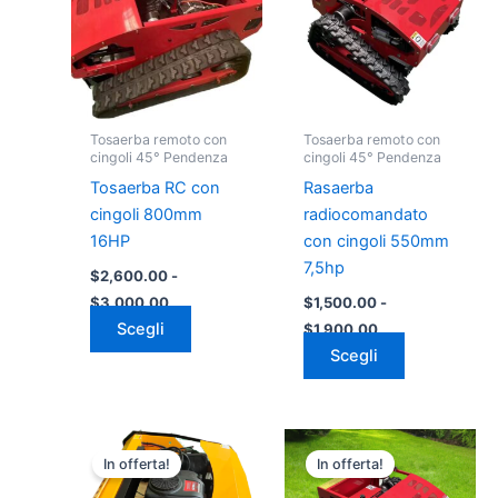
$2,600.00
$1,500.00
più
più
a
a
varianti.
varianti.
$3,000.00
$1,900.00
Le
Le
opzioni
opzioni
possono
possono
Tosaerba remoto con
Tosaerba remoto con
essere
essere
cingoli 45° Pendenza
cingoli 45° Pendenza
scelte
scelte
Tosaerba RC con
Rasaerba
nella
nella
cingoli 800mm
radiocomandato
pagina
pagina
16HP
con cingoli 550mm
del
del
7,5hp
$
2,600.00
-
prodotto
prodotto
$
3,000.00
$
1,500.00
-
Scegli
$
1,900.00
Scegli
Fascia
Fascia
Questo
Questo
di
di
In offerta!
In offerta!
prodotto
prodotto
prezzo:
prezzo:
da
ha
da
ha