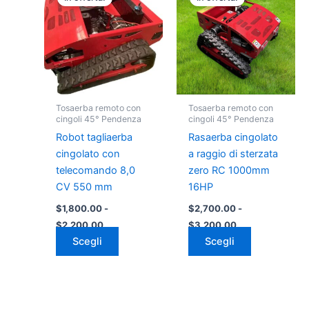
prodotto
prodotto
prezzo:
prezzo:
da
ha
da
ha
$1,800.00
$2,700.00
più
più
a
a
varianti.
varianti.
$2,200.00
$3,200.00
Le
Le
opzioni
opzioni
possono
possono
Tosaerba remoto con
Tosaerba remoto con
essere
essere
cingoli 45° Pendenza
cingoli 45° Pendenza
scelte
scelte
Robot tagliaerba
Rasaerba cingolato
nella
nella
cingolato con
a raggio di sterzata
pagina
pagina
telecomando 8,0
zero RC 1000mm
del
del
CV 550 mm
16HP
prodotto
prodotto
$
1,800.00
-
$
2,700.00
-
$
2,200.00
$
3,200.00
Scegli
Scegli