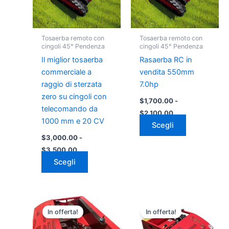
Le
Le
opzioni
opzioni
possono
possono
Tosaerba remoto con
Tosaerba remoto con
essere
essere
cingoli 45° Pendenza
cingoli 45° Pendenza
scelte
scelte
Il miglior tosaerba
Rasaerba RC in
nella
nella
commerciale a
vendita 550mm
pagina
pagina
raggio di sterzata
7.0hp
del
del
zero su cingoli con
$
1,700.00
-
prodotto
prodotto
telecomando da
$
2,100.00
1000 mm e 20 CV
Scegli
$
3,000.00
-
$
3,500.00
Scegli
Fascia
Fascia
Questo
Questo
di
di
In offerta!
In offerta!
prodotto
prodotto
prezzo:
prezzo:
da
ha
da
ha