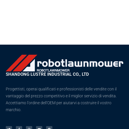
SHANDONG LUSTRE INDUSTRIAL CO., LTD
Progettisti, operai qualificati e professionisti delle vendite con il
vantaggio del prezzo competitivo e il miglior servizio di vendita.
Accettiamo l'ordine dell'OEM per aiutarvi a costruire il vostro
marchio.
C
F
D
Y
P
i
a
r
o
i
n
c
i
u
n