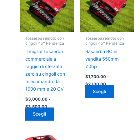
$3,000.00
$1,700.00
più
più
a
a
varianti.
varianti.
$3,500.00
$2,100.00
Le
Le
opzioni
opzioni
possono
possono
Tosaerba remoto con
Tosaerba remoto con
essere
essere
cingoli 45° Pendenza
cingoli 45° Pendenza
scelte
scelte
Il miglior tosaerba
Rasaerba RC in
nella
nella
commerciale a
vendita 550mm
pagina
pagina
raggio di sterzata
7.0hp
del
del
zero su cingoli con
$
1,700.00
-
prodotto
prodotto
telecomando da
$
2,100.00
1000 mm e 20 CV
Scegli
$
3,000.00
-
$
3,500.00
Scegli
Fascia
Fascia
Questo
Questo