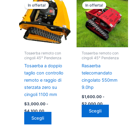
di
di
In offerta!
In offerta!
prodotto
prodotto
prezzo:
prezzo:
da
ha
da
ha
$3,000.00
$1,600.00
più
più
a
a
varianti.
varianti.
$4,100.00
$2,000.00
Le
Le
opzioni
opzioni
possono
possono
Tosaerba remoto con
Tosaerba remoto con
essere
essere
cingoli 45° Pendenza
cingoli 45° Pendenza
scelte
scelte
Tosaerba a doppio
Rasaerba
nella
nella
taglio con controllo
telecomandato
pagina
pagina
remoto e raggio di
cingolato 550mm
del
del
sterzata zero su
9.0hp
prodotto
prodotto
cingoli 1100 mm
$
1,600.00
-
$
3,000.00
-
$
2,000.00
Scegli
$
4,100.00
Scegli