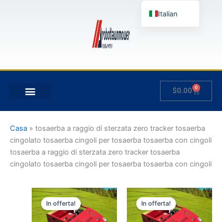
Vai
Italian
al
contenuto
English
German
French
Japanese
0
Carrello
$
0.00
Spanish
Hungarian
Slovenian
Casa
»
tosaerba a raggio di sterzata zero tracker tosaerba
cingolato tosaerba cingoli per tosaerba tosaerba con cingoli
tosaerba a raggio di sterzata zero tracker tosaerba
cingolato tosaerba cingoli per tosaerba tosaerba con cingoli
Fascia
Fascia
Questo
Questo
di
di
In offerta!
In offerta!
prodotto
prodotto
prezzo:
prezzo:
da
ha
da
ha