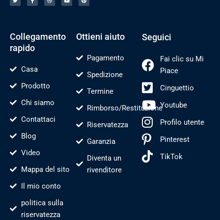
g
e
b
t
t
u
b
b
u
e
e
o
b
b
r
t
o
l
e
e
t
k
e
s
i
-
t
o
f
Collegamento
Ottieni aiuto
Seguici
rapido
Pagamento
Fai clic su Mi
Casa
Piace
Spedizione
Prodotto
Cinguettio
Termine
Chi siamo
Youtube
Rimborso/Restituzione
Contattaci
Profilo utente
Riservatezza
Blog
Pinterest
Garanzia
Video
TikTok
Diventa un
Mappa del sito
rivenditore
Il mio conto
politica sulla
riservatezza