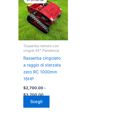
prodotto
prezzo:
da
ha
$2,700.00
più
a
varianti.
$3,200.00
Le
opzioni
possono
Tosaerba remoto con
essere
cingoli 45° Pendenza
scelte
Rasaerba cingolato
nella
a raggio di sterzata
pagina
zero RC 1000mm
del
16HP
prodotto
$
2,700.00
-
$
3,200.00
Scegli