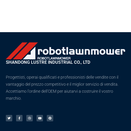
SHANDONG LUSTRE INDUSTRIAL CO., LTD
Progettisti, operai qualificati e professionisti delle vendite con il
vantaggio del prezzo competitivo e il miglior servizio di vendita.
Accettiamo l'ordine dell'OEM per aiutarvi a costruire il vostro
marchio.
C
F
D
Y
P
i
a
r
o
i
n
c
i
u
n
g
e
b
t
t
u
b
b
u
e
e
o
b
b
r
t
o
l
e
e
t
k
e
s