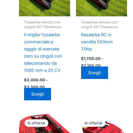
Le
Le
opzioni
opzioni
possono
possono
Tosaerba remoto con
Tosaerba remoto con
essere
essere
cingoli 45° Pendenza
cingoli 45° Pendenza
scelte
scelte
Il miglior tosaerba
Rasaerba RC in
nella
nella
commerciale a
vendita 550mm
pagina
pagina
raggio di sterzata
7.0hp
del
del
zero su cingoli con
$
1,700.00
-
prodotto
prodotto
telecomando da
$
2,100.00
1000 mm e 20 CV
Scegli
$
3,000.00
-
$
3,500.00
Scegli
Fascia
Fascia
Questo
Questo
di
di
In offerta!
In offerta!
prodotto
prodotto
prezzo:
prezzo:
da
ha
da
ha