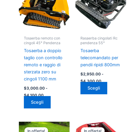
$3,000.00
$2,950.00
più
più
a
a
varianti.
varianti.
$4,100.00
$4,300.00
Le
Le
opzioni
opzioni
possono
possono
Tosaerba remoto con
Rasaerba cingolati Rc
essere
essere
cingoli 45° Pendenza
pendenza 55°
scelte
scelte
Tosaerba a doppio
Tosaerba
nella
nella
taglio con controllo
telecomandato per
pagina
pagina
remoto e raggio di
pendii ripidi 800mm
del
del
sterzata zero su
$
2,950.00
-
prodotto
prodotto
cingoli 1100 mm
$
4,300.00
Scegli
$
3,000.00
-
$
4,100.00
Scegli
Fascia
Fascia
Questo
Questo
di
di
In offerta!
In offerta!