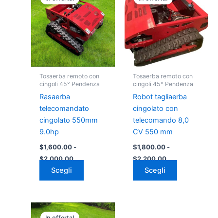
prodotto
prodotto
prezzo:
prezzo:
da
ha
da
ha
$1,600.00
$1,800.00
più
più
a
a
varianti.
varianti.
$2,000.00
$2,200.00
Le
Le
opzioni
opzioni
possono
possono
Tosaerba remoto con
Tosaerba remoto con
essere
essere
cingoli 45° Pendenza
cingoli 45° Pendenza
scelte
scelte
Rasaerba
Robot tagliaerba
nella
nella
telecomandato
cingolato con
pagina
pagina
cingolato 550mm
telecomando 8,0
del
del
9.0hp
CV 550 mm
prodotto
prodotto
$
1,600.00
-
$
1,800.00
-
$
2,000.00
$
2,200.00
Scegli
Scegli
Fascia
Questo
di
In offerta!