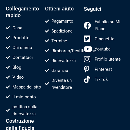
i
-
t
o
f
Collegamento
Ottieni aiuto
Seguici
rapido
Pagamento
Fai clic su Mi
Casa
Piace
Spedizione
Prodotto
Cinguettio
Termine
Chi siamo
Youtube
Rimborso/Restituzione
Contattaci
Profilo utente
Riservatezza
Blog
Pinterest
Garanzia
Video
TikTok
Diventa un
Mappa del sito
rivenditore
Il mio conto
politica sulla
riservatezza
Costruzione
della fiducia