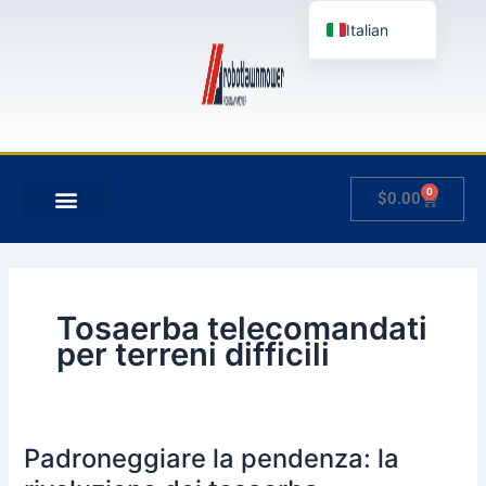
Vai
Italian
al
contenuto
English
German
French
Japanese
0
Carrello
$
0.00
Spanish
Hungarian
Slovenian
Tosaerba telecomandati
per terreni difficili
Padroneggiare la pendenza: la
Padroneggiare
la