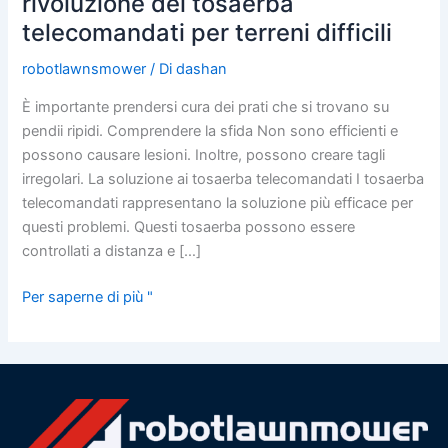
rivoluzione dei tosaerba
pendenza:
telecomandati per terreni difficili
la
rivoluzione
robotlawnsmower
/ Di
dashan
dei
È importante prendersi cura dei prati che si trovano su
tosaerba
pendii ripidi. Comprendere la sfida Non sono efficienti e
telecomandati
possono causare lesioni. Inoltre, possono creare tagli
per
irregolari. La soluzione ai tosaerba telecomandati I tosaerba
terreni
telecomandati rappresentano la soluzione più efficace per
difficili
questi problemi. Questi tosaerba possono essere
controllati a distanza e […]
Per saperne di più "