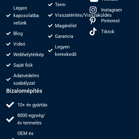
Term
Lépjen
Instagram
Visszatérítés/Visszaküldés
kapcsolatba
Pinterest
velünk
Magánélet
Tiktok
Blog
Garancia
Videó
Legyen
kereskedő
Webhelytérkép
Saját fiók
Adatvédelmi
szabályzat
Bizalomépítés
10+ év gyártás
8000 egység/
év termelés
OEM és