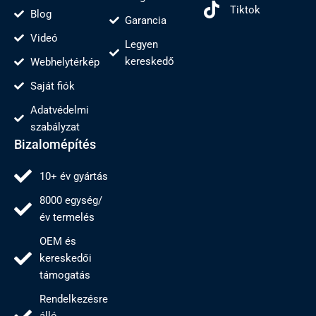
Tiktok
Blog
Garancia
Videó
Legyen
kereskedő
Webhelytérkép
Saját fiók
Adatvédelmi
szabályzat
Bizalomépítés
10+ év gyártás
8000 egység/
év termelés
OEM és
kereskedői
támogatás
Rendelkezésre