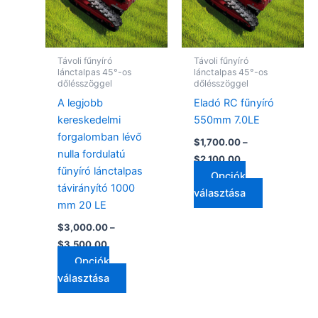
variációja
variációja
van.
van.
A
A
változatok
változatok
Távoli fűnyíró
Távoli fűnyíró
a
a
lánctalpas 45°-os
lánctalpas 45°-os
dőlésszöggel
dőlésszöggel
termékoldalon
termékolda
A legjobb
Eladó RC fűnyíró
választhatók
választhat
kereskedelmi
550mm 7.0LE
ki
ki
forgalomban lévő
$
1,700.00
–
nulla fordulatú
$
2,100.00
fűnyíró lánctalpas
Opciók
távirányító 1000
választása
mm 20 LE
$
3,000.00
–
$
3,500.00
Opciók
választása