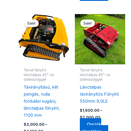
Ártartomány:
Ártartomány:
Ennek
Ennek
$3,000.00
$1,600.00
Sale!
Sale!
a
a
-
-
$4,100.00
terméknek
$2,000.00
terméknek
több
több
variációja
variációja
van.
van.
A
A
változatok
változatok
Távoli fűnyíró
Távoli fűnyíró
a
a
lánctalpas 45°-os
lánctalpas 45°-os
dőlésszöggel
dőlésszöggel
termékoldalon
termékolda
Távirányítású, két
Lánctalpas
választhatók
választhat
pengés, nulla
távirányítós Fűnyíró
ki
ki
fordulási sugárú,
550mm 9,0LE
lánctalpas fűnyíró,
$
1,600.00
–
1100 mm
$
2,000.00
Opciók
$
3,000.00
–