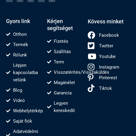
t
b
e
u
e
e
o
l
b
r
r
o
j
e
e
k
s
-
t
f
Gyors link
Kérjen
Kövess minket
segítséget
Otthon
Facebook
Fizetés
Termék
Twitter
Szállítás
Rólunk
Youtube
Term
Lépjen
Instagram
Visszatérítés/Visszaküldés
kapcsolatba
Pinterest
velünk
Magánélet
Tiktok
Blog
Garancia
Videó
Legyen
kereskedő
Webhelytérkép
Saját fiók
Adatvédelmi