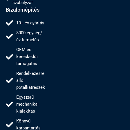
szabályzat
Bizalomépítés
10+ év gyártás
8000 egység/
év termelés
OEM és
kereskedői
támogatás
Rendelkezésre
álló
pótalkatrészek
Egyszerű
mechanikai
kialakítás
Könnyű
karbantartás