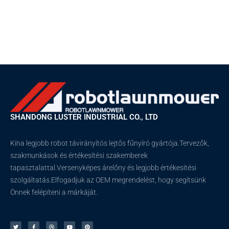
SHANDONG LUSTER INDUSTRIAL CO., LTD
Kína legjobb robot távirányítós lejtős fűnyíró gyártója.Tervezők,
szakmunkások és értékesítési szakemberek
tapasztalattal.Versenyképes árelőny és legjobb értékesítési
szolgáltatás.Elfogadjuk az OEM megrendelést, hogy segítsünk
Önnek felépíteni a márkáját.
T
F
C
Y
P
w
a
s
o
i
i
c
e
u
n
t
e
p
t
t