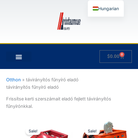
Skip
Hungarian
to
content
English
German
French
Japanese
0
Kosár
$
0.00
Spanish
AZ ÉN FIÓKOM
Italian
Slovenian
Otthon
»
távirányítós fűnyíró eladó
távirányítós fűnyíró eladó
Frissítse kerti szerszámait eladó fejlett távirányítós
fűnyírónkkal.
Ártartomány:
Ártartomány:
Ennek
Ennek
$1,150.00
$1,300.00
Sale!
Sale!
a
a
-
-