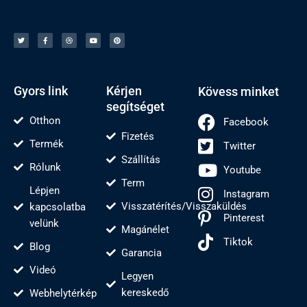
T
F
C
Y
P
w
a
s
o
i
i
c
e
u
n
t
e
p
t
t
t
b
e
u
e
e
o
l
b
r
r
o
j
e
e
k
s
-
t
f
Gyors link
Kérjen
Kövess minket
segítséget
Otthon
Facebook
Fizetés
Termék
Twitter
Szállítás
Rólunk
Youtube
Term
Lépjen
Instagram
Visszatérítés/Visszaküldés
kapcsolatba
Pinterest
velünk
Magánélet
Tiktok
Blog
Garancia
Videó
Legyen
kereskedő
Webhelytérkép