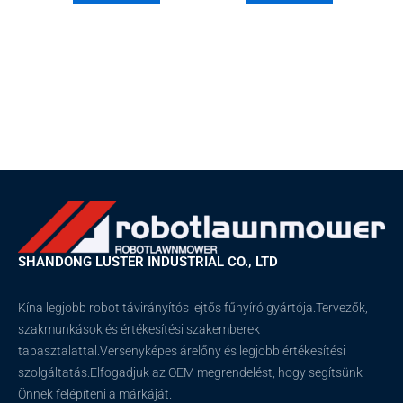
SHANDONG LUSTER INDUSTRIAL CO., LTD
Kína legjobb robot távirányítós lejtős fűnyíró gyártója.Tervezők,
szakmunkások és értékesítési szakemberek
tapasztalattal.Versenyképes árelőny és legjobb értékesítési
szolgáltatás.Elfogadjuk az OEM megrendelést, hogy segítsünk
Önnek felépíteni a márkáját.