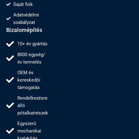
Saját fiók
Adatvédelmi
szabályzat
Bizalomépítés
10+ év gyártás
8000 egység/
év termelés
OEM és
kereskedői
támogatás
Rendelkezésre
álló
pótalkatrészek
Egyszerű
mechanikai
kialakítás