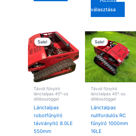
Opciók
választása
Ártartomány:
Ártartomá
Ennek
Enne
$1,800.00
$2,700.00
Sale!
Sale!
a
a
-
-
$2,200.00
$3,200.00
terméknek
term
több
több
variációja
variá
van.
van.
A
A
Távoli fűnyíró
Távoli fűnyíró
változatok
vált
lánctalpas 45°-os
lánctalpas 45°-os
a
a
dőlésszöggel
dőlésszöggel
termékoldalon
term
Lánctalpas
Lánctalpas
választhatók
vála
robotfűnyíró
nullfordulós RC
ki
ki
távirányító 8.0LE
fűnyíró 1000mm
550mm
16LE