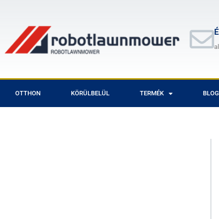
Skip
to
content
É
a
OTTHON
KÖRÜLBELÜL
TERMÉK
BLOG