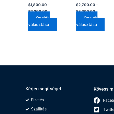
$
1,800.00
–
$
2,700.00
–
$
2,200.00
$
3,200.00
Opciók
Opciók
választása
választása
Kérjen segítséget
Kövess m
Fizetés
Faceb
Szállítás
Twitte