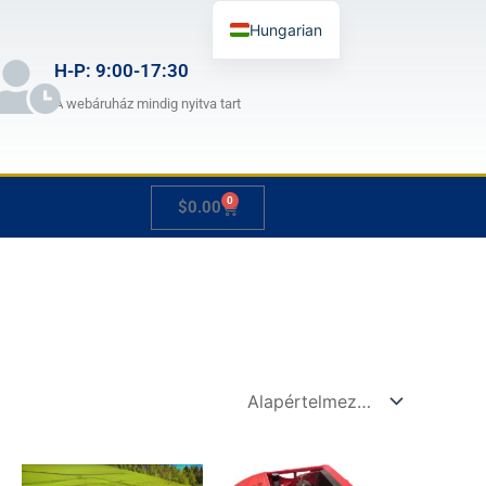
Hungarian
English
H-P: 9:00-17:30
German
A webáruház mindig nyitva tart
French
Japanese
0
Kosár
$
0.00
Spanish
Italian
Slovenian
ny:
Ártartomány:
Ártartomány:
k
Ennek
Ennek