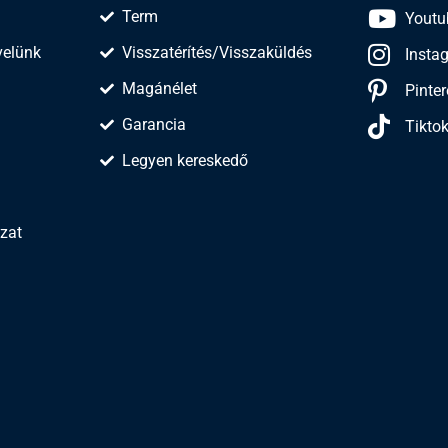
Term
Youtu
velünk
Visszatérítés/Visszaküldés
Insta
Magánélet
Pinter
Garancia
Tikto
Legyen kereskedő
zat