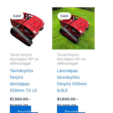
ny:
Ártartomány:
Ártartomány:
k
Ennek
Ennek
$1,500.00
$1,600.00
Sale!
Sale!
a
a
-
-
$1,900.00
$2,000.00
éknek
terméknek
terméknek
több
több
ciója
variációja
variációja
van.
van.
A
A
Távoli fűnyíró
Távoli fűnyíró
ozatok
változatok
változatok
lánctalpas 45°-os
lánctalpas 45°-os
a
a
dőlésszöggel
dőlésszöggel
ékoldalon
termékoldalon
termékoldalon
Távirányítós
Lánctalpas
szthatók
választhatók
választhatók
fűnyíró
távirányítós
ki
ki
lánctalpas
Fűnyíró 550mm
550mm 7,5 LE
9,0LE
$
1,500.00
–
$
1,600.00
–
$
1,900.00
$
2,000.00
Opciók
Opciók