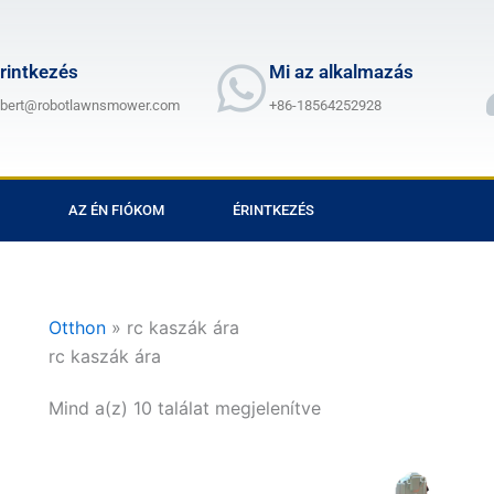
rintkezés
Mi az alkalmazás
lbert@robotlawnsmower.com
+86-18564252928
AZ ÉN FIÓKOM
ÉRINTKEZÉS
Otthon
»
rc kaszák ára
rc kaszák ára
Mind a(z) 10 találat megjelenítve
Ártartomány:
Ártartomá
Ennek
Enne