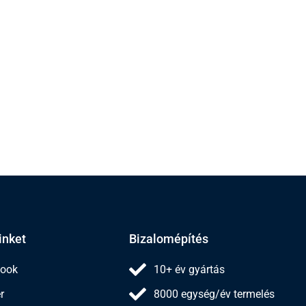
inket
Bizalomépítés
ook
10+ év gyártás
r
8000 egység/év termelés