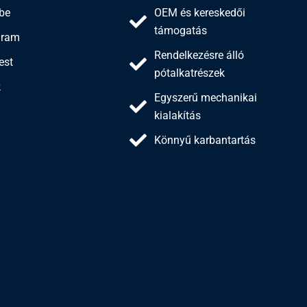
be
OEM és kereskedői
támogatás
gram
Rendelkezésre álló
est
pótalkatrészek
k
Egyszerű mechanikai
kialakítás
Könnyű karbantartás