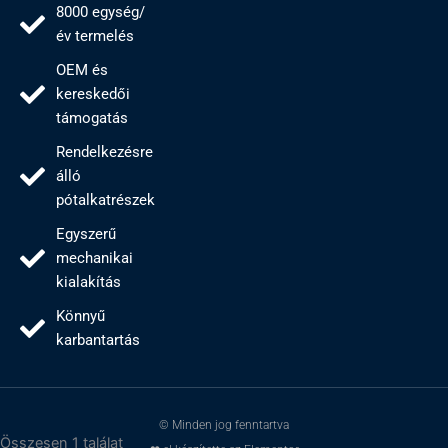
8000 egység/
év termelés
OEM és
kereskedői
támogatás
Rendelkezésre
álló
pótalkatrészek
Egyszerű
mechanikai
kialakítás
Könnyű
karbantartás
© Minden jog fenntartva
Összesen 1 találat