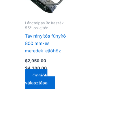
van.
A
változatok
Lánctalpas Rc kaszák
a
55°-os lejtőn
termékoldalon
Távirányítós fűnyíró
választhatók
800 mm-es
ki
meredek lejtőhöz
$
2,950.00
–
$
4,300.00
Opciók
választása