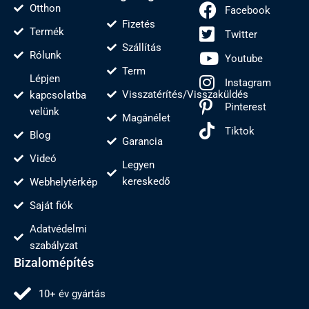
Otthon
Facebook
Fizetés
Termék
Twitter
Szállítás
Rólunk
Youtube
Term
Lépjen
Instagram
Visszatérítés/Visszaküldés
kapcsolatba
Pinterest
velünk
Magánélet
Tiktok
Blog
Garancia
Videó
Legyen
kereskedő
Webhelytérkép
Saját fiók
Adatvédelmi
szabályzat
Bizalomépítés
10+ év gyártás