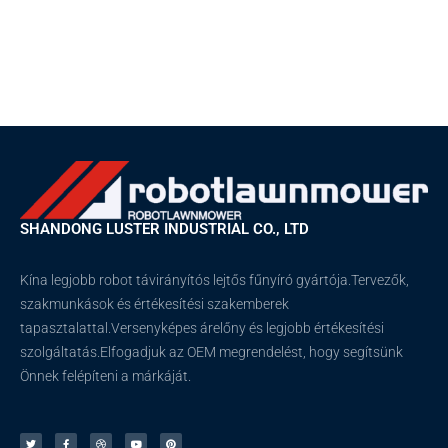
SHANDONG LUSTER INDUSTRIAL CO., LTD
Kína legjobb robot távirányítós lejtős fűnyíró gyártója.Tervezők,
szakmunkások és értékesítési szakemberek
tapasztalattal.Versenyképes árelőny és legjobb értékesítési
szolgáltatás.Elfogadjuk az OEM megrendelést, hogy segítsünk
Önnek felépíteni a márkáját.
T
F
C
Y
P
w
a
s
o
i
i
c
e
u
n
t
e
p
t
t