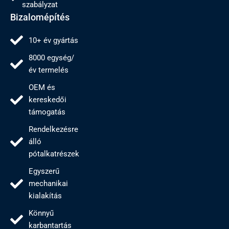
szabályzat
Bizalomépítés
10+ év gyártás
8000 egység/
év termelés
OEM és
kereskedői
támogatás
Rendelkezésre
álló
pótalkatrészek
Egyszerű
mechanikai
kialakítás
Könnyű
karbantartás