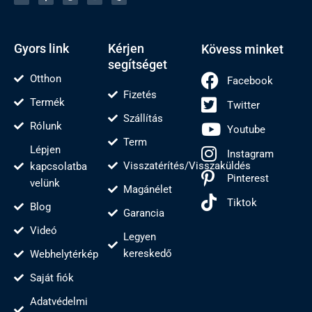
t
b
e
u
e
e
o
l
b
r
r
o
j
e
e
k
s
-
t
f
Gyors link
Kérjen
Kövess minket
segítséget
Otthon
Facebook
Fizetés
Termék
Twitter
Szállítás
Rólunk
Youtube
Term
Lépjen
Instagram
Visszatérítés/Visszaküldés
kapcsolatba
Pinterest
velünk
Magánélet
Tiktok
Blog
Garancia
Videó
Legyen
kereskedő
Webhelytérkép
Saját fiók
Adatvédelmi