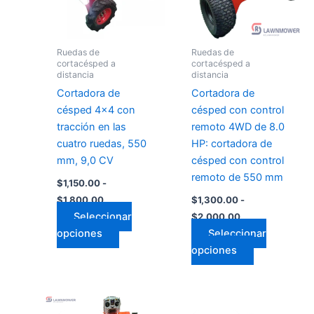
Las
Las
opciones
opciones
se
se
Ruedas de
Ruedas de
pueden
pueden
cortacésped a
cortacésped a
distancia
distancia
elegir
elegir
Cortadora de
Cortadora de
en
en
césped 4x4 con
césped con control
la
la
tracción en las
remoto 4WD de 8.0
página
página
cuatro ruedas, 550
HP: cortadora de
de
de
mm, 9,0 CV
césped con control
producto
producto
remoto de 550 mm
$
1,150.00
-
$
1,800.00
$
1,300.00
-
Seleccionar
$
2,000.00
opciones
Seleccionar
opciones
Rango
Rango
Este
Este
de
de