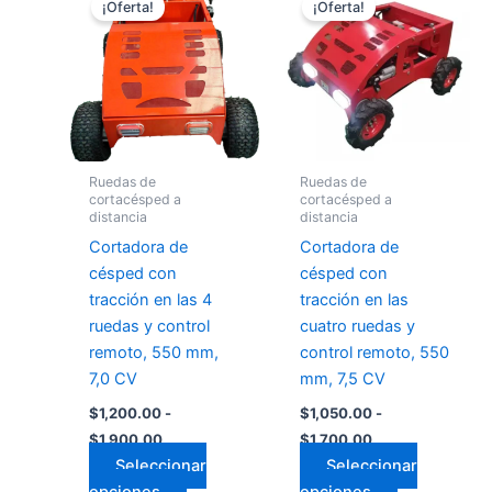
¡Oferta!
¡Oferta!
producto
producto
precios:
precios:
desde
tiene
desde
tiene
$1,200.00
$1,050.00
múltiples
múltiples
hasta
hasta
variantes.
variantes.
$1,900.00
$1,700.00
Las
Las
opciones
opciones
se
se
Ruedas de
Ruedas de
pueden
pueden
cortacésped a
cortacésped a
distancia
distancia
elegir
elegir
Cortadora de
Cortadora de
en
en
césped con
césped con
la
la
tracción en las 4
tracción en las
página
página
ruedas y control
cuatro ruedas y
de
de
remoto, 550 mm,
control remoto, 550
producto
producto
7,0 CV
mm, 7,5 CV
$
1,200.00
-
$
1,050.00
-
$
1,900.00
$
1,700.00
Seleccionar
Seleccionar
opciones
opciones