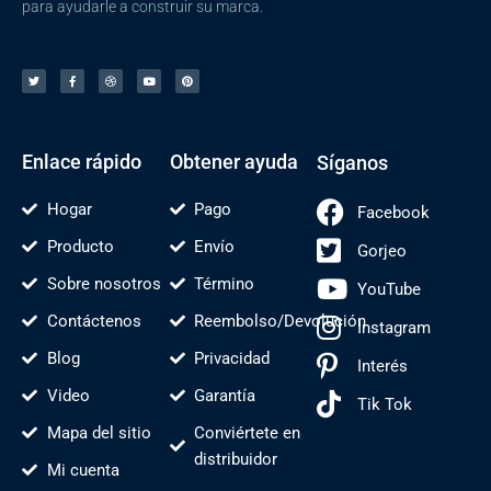
para ayudarle a construir su marca.
G
F
D
Y
I
o
a
r
o
n
r
c
i
u
t
j
e
b
T
e
e
b
b
u
r
o
o
b
b
é
o
l
e
s
k
e
-
f
Enlace rápido
Obtener ayuda
Síganos
Hogar
Pago
Facebook
Producto
Envío
Gorjeo
Sobre nosotros
Término
YouTube
Contáctenos
Reembolso/Devolución
Instagram
Blog
Privacidad
Interés
Video
Garantía
Tik Tok
Mapa del sitio
Conviértete en
distribuidor
Mi cuenta