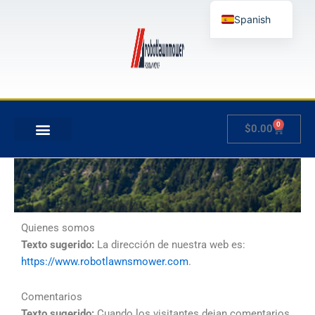
Ir
Spanish
al
contenido
English
German
French
Japanese
0
Carrito
$
0.00
Hungarian
Italian
Slovenian
Quienes somos
Texto sugerido:
La dirección de nuestra web es:
https://www.robotlawnsmower.com
.
Comentarios
Texto sugerido:
Cuando los visitantes dejan comentarios