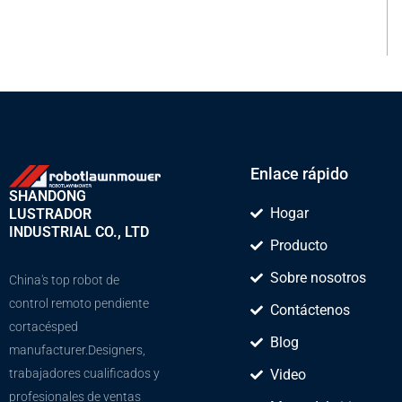
Enlace rápido
SHANDONG
Hogar
LUSTRADOR
INDUSTRIAL CO., LTD
Producto
Sobre nosotros
China's top robot de
control remoto pendiente
Contáctenos
cortacésped
Blog
manufacturer.Designers,
trabajadores cualificados y
Video
profesionales de ventas