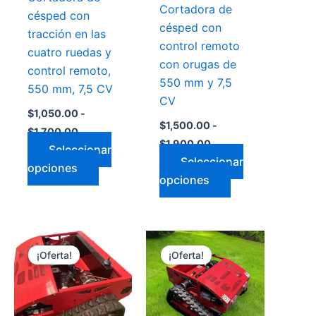
Cortadora de
en
en
césped con
césped con
la
la
tracción en las
control remoto
a
página
página
cuatro ruedas y
con orugas de
de
de
control remoto,
550 mm y 7,5
cto
producto
producto
550 mm, 7,5 CV
CV
$
1,050.00
-
$
1,500.00
-
$
1,700.00
$
1,900.00
Seleccionar
Seleccionar
opciones
opciones
Rango
Rango
Este
Este
de
de
¡Oferta!
¡Oferta!
cto
producto
producto
precios:
precios:
desde
desde
tiene
tiene
$1,800.00
$2,700.00
les
múltiples
múltiples
hasta
hasta
tes.
variantes.
variantes.
0
$2,200.00
$3,200.00