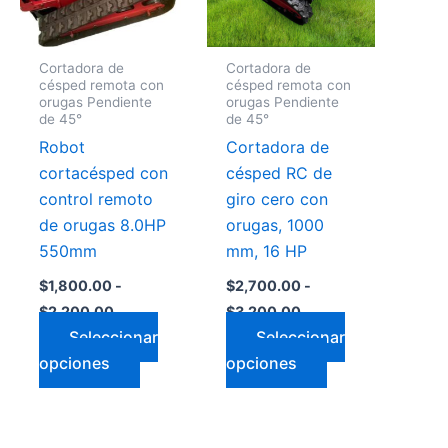
Las
Las
nes
opciones
opciones
Cortadora de
Cortadora de
se
se
césped remota con
césped remota con
n
pueden
pueden
orugas Pendiente
orugas Pendiente
de 45°
de 45°
elegir
elegir
Robot
Cortadora de
en
en
cortacésped con
césped RC de
la
la
control remoto
giro cero con
a
página
página
de orugas 8.0HP
orugas, 1000
de
de
550mm
mm, 16 HP
cto
producto
producto
$
1,800.00
-
$
2,700.00
-
$
2,200.00
$
3,200.00
Seleccionar
Seleccionar
opciones
opciones