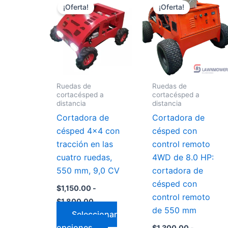
de
de
¡Oferta!
¡Oferta!
producto
produ
precios:
precios:
desde
desde
tiene
tiene
$1,150.00
$1,300.00
múltiples
múltip
hasta
hasta
variantes.
varian
$1,800.00
$2,000.0
Las
Las
opciones
opcio
Ruedas de
Ruedas de
se
se
cortacésped a
cortacésped a
pueden
puede
distancia
distancia
elegir
elegir
Cortadora de
Cortadora de
en
en
césped 4x4 con
césped con
la
la
tracción en las
control remoto
página
págin
cuatro ruedas,
4WD de 8.0 HP:
de
de
550 mm, 9,0 CV
cortadora de
producto
produ
césped con
$
1,150.00
-
control remoto
$
1,800.00
de 550 mm
Seleccionar
opciones
$
1,300.00
-