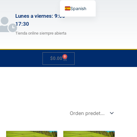
Spanish
Lunes a viernes: 9:00 -
English
17:30
German
Tienda online siempre abierta
French
Japanese
0
Carrito
$
0.00
Hungarian
Italian
Slovenian
Rango
Rango
Este
Este