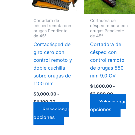
Las
Las
opciones
opcio
Cortadora de
Cortadora de
se
se
césped remota con
césped remota con
pueden
puede
orugas Pendiente
orugas Pendiente
de 45°
de 45°
elegir
elegir
Cortacésped de
Cortadora de
en
en
giro cero con
césped con
la
la
control remoto y
control remoto
página
págin
doble cuchilla
de orugas 550
de
de
sobre orugas de
mm 9,0 CV
producto
produ
1100 mm.
$
1,600.00
-
$
3,000.00
-
$
2,000.00
Seleccionar
$
4,100.00
Seleccionar
opciones
opciones