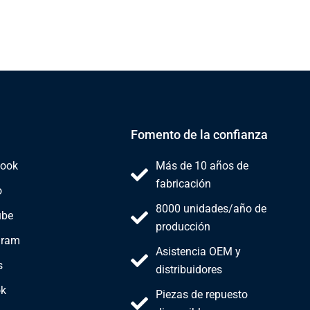
Fomento de la confianza
ook
Más de 10 años de
fabricación
o
8000 unidades/año de
ube
producción
gram
Asistencia OEM y
s
distribuidores
ok
Piezas de repuesto