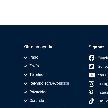
Obtener ayuda
Síganos
Pago
Faceb
Envío
Gorje
Término
YouT
Reembolso/Devolución
Insta
Privacidad
Interé
Garantía
Tik T