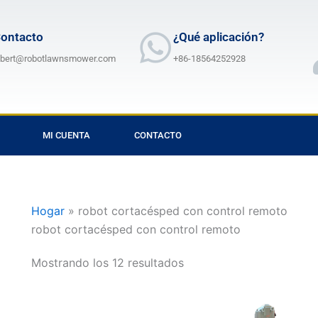
ontacto
¿Qué aplicación?
lbert@robotlawnsmower.com
+86-18564252928
MI CUENTA
CONTACTO
Hogar
»
robot cortacésped con control remoto
robot cortacésped con control remoto
Mostrando los 12 resultados
Rango
Rango
Este
Este