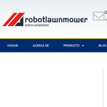
Ir
al
C
contenido
a
HOGAR
ACERCA DE
PRODUCTO
BLOG