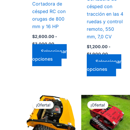
Cortadora de
en
en
césped con
césped RC con
la
la
tracción en las 4
orugas de 800
página
págin
ruedas y control
mm y 16 HP
de
de
remoto, 550
producto
produ
mm, 7,0 CV
$
2,600.00
-
$
3,000.00
$
1,200.00
-
Seleccionar
$
1,900.00
opciones
Seleccionar
opciones
Rango
Rango
Este
Este
de
de
¡Oferta!
¡Oferta!
producto
produ
precios:
precios:
desde
desde
tiene
tiene
$3,000.00
$1,600.00
múltiples
múltip
hasta
hasta
variantes.
varian
$4,100.00
$2,000.0